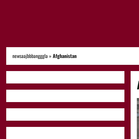
newsaajbbbangggla
»
Afghanistan