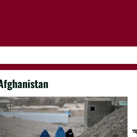
Afghanistan
অ