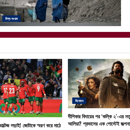
বিশ্ব সংবাদ
বিনোদন
দীপিকার বিদায়ের পর ‘কল্কি ২’-এর নতু
আলিয়া? প্রভাসের এক পোস্টেই জল্পনা ত
োল্টেজ লড়াই! জোটাকে স্মরণ করে মাঠে