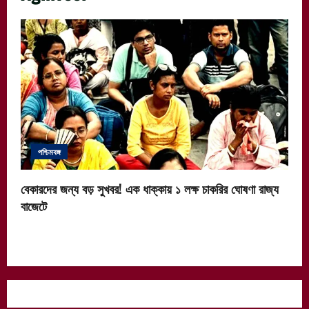
পশ্চিমবঙ্গ
বেকারদের জন্য বড় সুখবর! এক ধাক্কায় ১ লক্ষ চাকরির ঘোষণা রাজ্য
বাজেটে