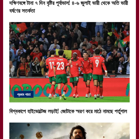
দক্ষিণবঙ্গে টানা ৭ দিন বৃষ্টির পূর্বাভাস! ৪-৬ জুলাই ভারী থেকে অতি ভারী
বর্ষণের সতর্কতা
প্রথম পাতা
বিশ্বকাপে হাইভোল্টেজ লড়াই! জোটাকে স্মরণ করে মাঠে নামছে পর্তুগাল