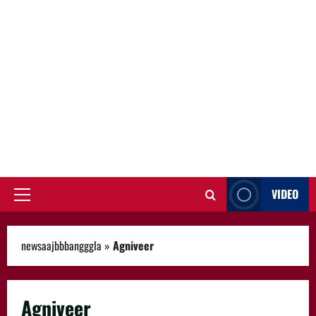
VIDEO
Primary
Menu
newsaajbbbangggla
»
Agniveer
Agniveer