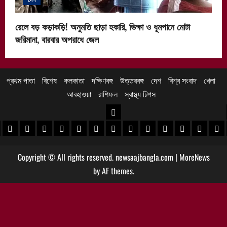
রেলে বড় কড়াকড়ি! অনুমতি ছাড়া হকারি, ভিক্ষা ও ধূমপানে মোটা
জরিমানা, বারবার অপরাধে জেল
প্রথম পাতা
বিশেষ
কলকাতা
দক্ষিণবঙ্গ
উত্তরবঙ্গ
দেশ
বিশ্ব সংবাদ
খেলা
আবহাওয়া
রাশিফল
স্বাস্থ্য টিপস
উত্তরবঙ্গ
 খবর
েদিনীপুর খবর
়গ্রাম খবর
পুরুলিয়া খবর
বাঁকুড়া খবর
পশ্চিম বর্ধমান খবর
পূর্ব বর্ধমান খবর
বীরভূম খবর
মুর্শিদাবাদ খবর
কোচবিহার নিউজ
আলিপুরদুয়ার খবর
জলপাইগুড়ি খবর
শিলিগুড়ি খবর
উত্তর দিনাজপু
দক্ষিণ দি
মাল
Copyright © All rights reserved. newsaajbangla.com
|
MoreNews
by AF themes.