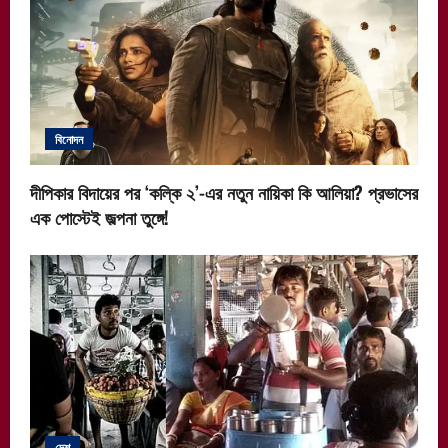
বিনোদন
দীপিকার বিদায়ের পর ‘কল্কি ২’-এর নতুন নায়িকা কি আলিয়া? প্রভাসের
এক পোস্টেই জল্পনা তুঙ্গে!
দেশ