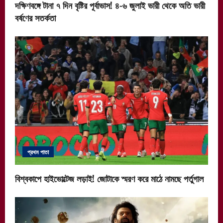
দক্ষিণবঙ্গে টানা ৭ দিন বৃষ্টির পূর্বাভাস! ৪-৬ জুলাই ভারী থেকে অতি ভারী
বর্ষণের সতর্কতা
প্রথম পাতা
বিশ্বকাপে হাইভোল্টেজ লড়াই! জোটাকে স্মরণ করে মাঠে নামছে পর্তুগাল