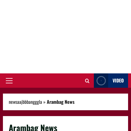
VIDEO
Primary
Menu
newsaajbbbangggla
»
Arambag News
Arambag News