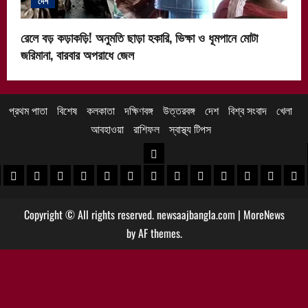
দেশ
রেলে বড় কড়াকড়ি! অনুমতি ছাড়া হকারি, ভিক্ষা ও ধূমপানে মোটা
জরিমানা, বারবার অপরাধে জেল
প্রথম পাতা
বিশেষ
কলকাতা
দক্ষিণবঙ্গ
উত্তরবঙ্গ
দেশ
বিশ্ব সংবাদ
খেলা
আবহাওয়া
রাশিফল
স্বাস্থ্য টিপস
উত্তরবঙ্গ
 খবর
েদিনীপুর খবর
়গ্রাম খবর
পুরুলিয়া খবর
বাঁকুড়া খবর
পশ্চিম বর্ধমান খবর
পূর্ব বর্ধমান খবর
বীরভূম খবর
মুর্শিদাবাদ খবর
কোচবিহার নিউজ
আলিপুরদুয়ার খবর
জলপাইগুড়ি খবর
শিলিগুড়ি খবর
উত্তর দিনাজপু
দক্ষিণ দি
মাল
Copyright © All rights reserved. newsaajbangla.com
|
MoreNews
by AF themes.