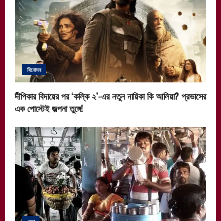
বিনোদন
দীপিকার বিদায়ের পর ‘কল্কি ২’-এর নতুন নায়িকা কি আলিয়া? প্রভাসের
এক পোস্টেই জল্পনা তুঙ্গে!