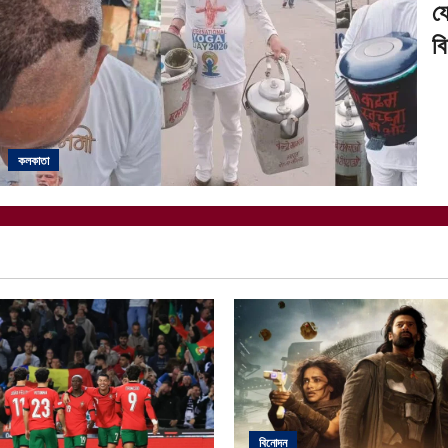
য
ব
কলকাতা
বিনোদন