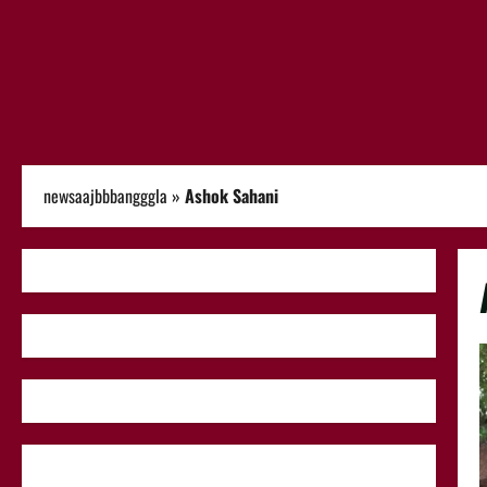
newsaajbbbangggla
»
Ashok Sahani