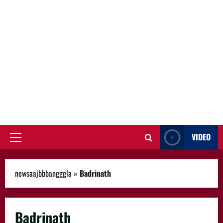
VIDEO
Primary
Menu
newsaajbbbangggla
»
Badrinath
Badrinath