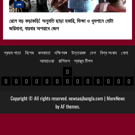
দেশ
রেলে বড় কড়াকড়ি! অনুমতি ছাড়া হকারি, ভিক্ষা ও ধূমপানে মোটা
জরিমানা, বারবার অপরাধে জেল
প্রথম পাতা
বিশেষ
কলকাতা
দক্ষিণবঙ্গ
উত্তরবঙ্গ
দেশ
বিশ্ব সংবাদ
খেলা
আবহাওয়া
রাশিফল
স্বাস্থ্য টিপস
উত্তরবঙ্গ
 খবর
েদিনীপুর খবর
়গ্রাম খবর
পুরুলিয়া খবর
বাঁকুড়া খবর
পশ্চিম বর্ধমান খবর
পূর্ব বর্ধমান খবর
বীরভূম খবর
মুর্শিদাবাদ খবর
কোচবিহার নিউজ
আলিপুরদুয়ার খবর
জলপাইগুড়ি খবর
শিলিগুড়ি খবর
উত্তর দিনাজপু
দক্ষিণ দি
মাল
Copyright © All rights reserved. newsaajbangla.com
|
MoreNews
by AF themes.