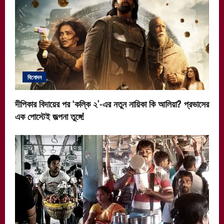
বিনোদন
দীপিকার বিদায়ের পর ‘কল্কি ২’-এর নতুন নায়িকা কি আলিয়া? প্রভাসের
এক পোস্টেই জল্পনা তুঙ্গে!