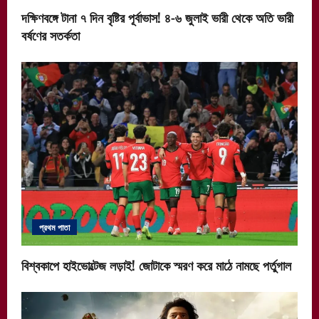
দক্ষিণবঙ্গে টানা ৭ দিন বৃষ্টির পূর্বাভাস! ৪-৬ জুলাই ভারী থেকে অতি ভারী
বর্ষণের সতর্কতা
প্রথম পাতা
বিশ্বকাপে হাইভোল্টেজ লড়াই! জোটাকে স্মরণ করে মাঠে নামছে পর্তুগাল