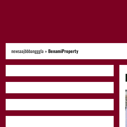
newsaajbbbangggla
»
BenamiProperty