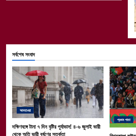
সর্বশেষ সংবাদ
আবহাওয়া
প্রথম পাতা
দক্ষিণবঙ্গে টানা ৭ দিন বৃষ্টির পূর্বাভাস! ৪-৬ জুলাই ভারী
থেকে অতি ভারী বর্ষণের সতর্কতা
বিশ্বকাপে হাইভ