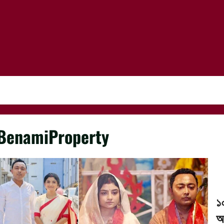
BenamiProperty
১
অ