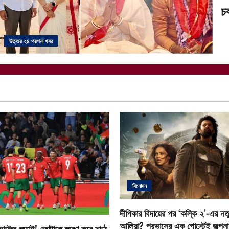
চক
উত্তর ২৪ পরগনা খবর
বিনোদন
দীপিকার বিদায়ের পর ‘কল্কি ২’-এর নতু
আলিয়া? প্রভাসের এক পোস্টেই জল্পনা ত
োল্টেজ লড়াই! জোটাকে স্মরণ করে মাঠে