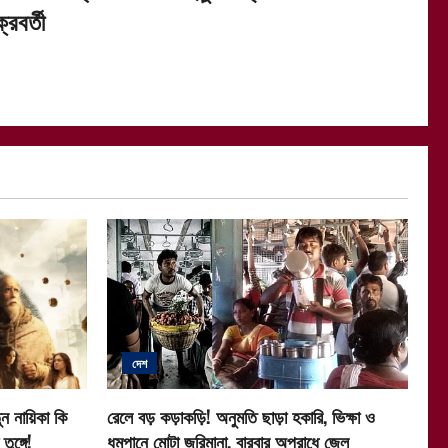
্রবর্তী
দেশ
ন নায়িকা কি
রেলে বড় কড়াকড়ি! অনুমতি ছাড়া হকারি, ভিক্ষা ও
ুঙ্গে!
ধূমপানে মোটা জরিমানা, বারবার অপরাধে জেল