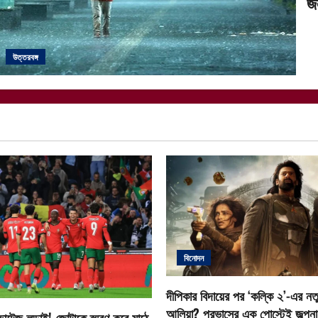
জ
উত্তরবঙ্গ
বিনোদন
দীপিকার বিদায়ের পর ‘কল্কি ২’-এর নতু
আলিয়া? প্রভাসের এক পোস্টেই জল্পনা ত
োল্টেজ লড়াই! জোটাকে স্মরণ করে মাঠে