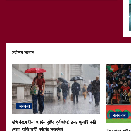
সর্বশেষ সংবাদ
আবহাওয়া
প্রথম পাতা
দক্ষিণবঙ্গে টানা ৭ দিন বৃষ্টির পূর্বাভাস! ৪-৬ জুলাই ভারী
থেকে অতি ভারী বর্ষণের সতর্কতা
বিশ্বকাপে হাইভ