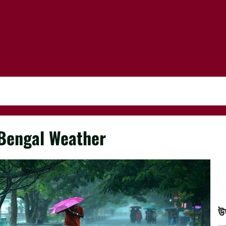
Bengal Weather
উ