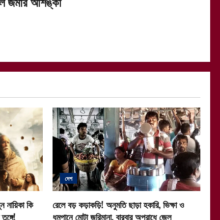
ল জমার আশঙ্কা
দেশ
ন নায়িকা কি
রেলে বড় কড়াকড়ি! অনুমতি ছাড়া হকারি, ভিক্ষা ও
ুঙ্গে!
ধূমপানে মোটা জরিমানা, বারবার অপরাধে জেল