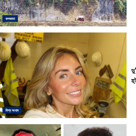
কলকাতা
দু
হ
বিশ্ব সংবাদ