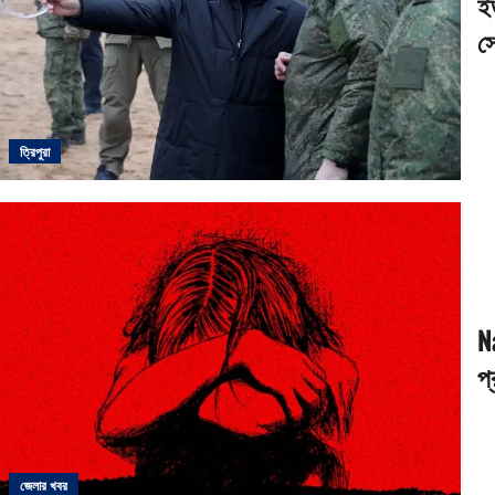
ই
স
ত্রিপুরা
Na
প
জেলার খবর