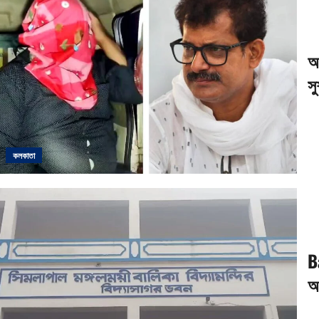
আ
স
কলকাতা
B
অন