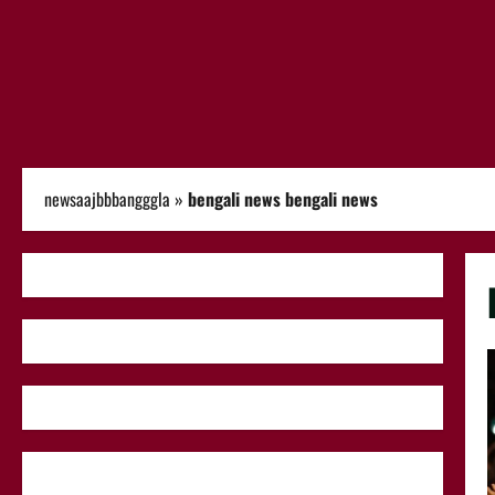
newsaajbbbangggla
»
bengali news bengali news