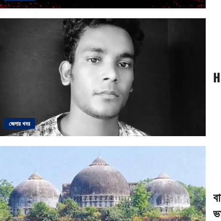
H
জেলার খবর
বা
ভ