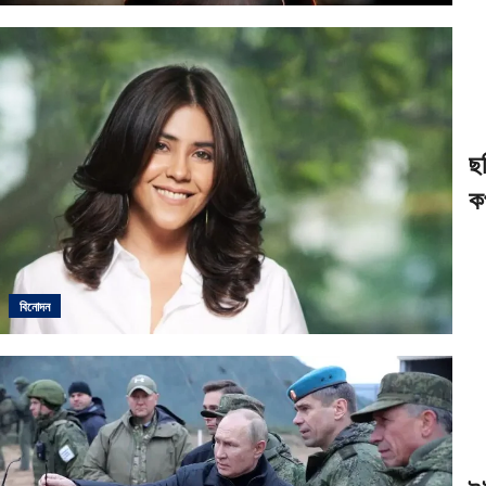
ছ
ক
বিনোদন