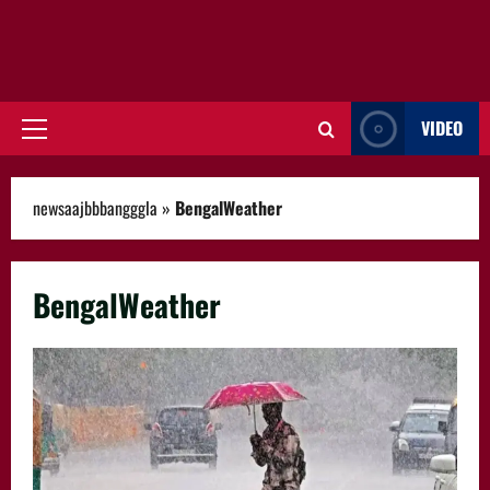
VIDEO
Primary
Menu
newsaajbbbangggla
»
BengalWeather
BengalWeather