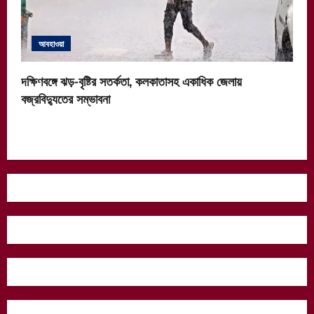
আবহাওয়া
দক্ষিণবঙ্গে ঝড়-বৃষ্টির সতর্কতা, কলকাতাসহ একাধিক জেলায়
বজ্রবিদ্যুতের সম্ভাবনা