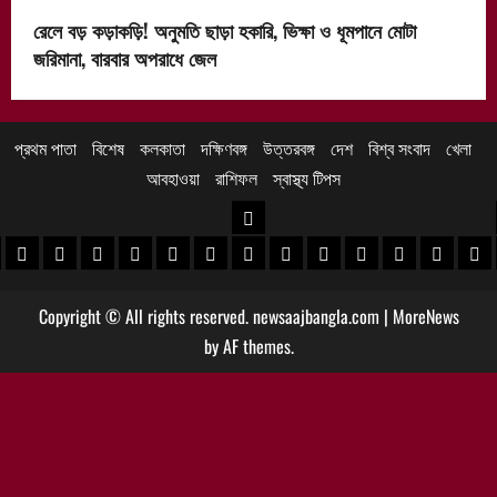
রেলে বড় কড়াকড়ি! অনুমতি ছাড়া হকারি, ভিক্ষা ও ধূমপানে মোটা
জরিমানা, বারবার অপরাধে জেল
প্রথম পাতা
বিশেষ
কলকাতা
দক্ষিণবঙ্গ
উত্তরবঙ্গ
দেশ
বিশ্ব সংবাদ
খেলা
আবহাওয়া
রাশিফল
স্বাস্থ্য টিপস
উত্তরবঙ্গ
 খবর
েদিনীপুর খবর
়গ্রাম খবর
পুরুলিয়া খবর
বাঁকুড়া খবর
পশ্চিম বর্ধমান খবর
পূর্ব বর্ধমান খবর
বীরভূম খবর
মুর্শিদাবাদ খবর
কোচবিহার নিউজ
আলিপুরদুয়ার খবর
জলপাইগুড়ি খবর
শিলিগুড়ি খবর
উত্তর দিনাজপু
দক্ষিণ দি
মাল
Copyright © All rights reserved. newsaajbangla.com
|
MoreNews
by AF themes.