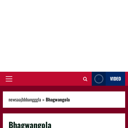
VIDEO
Primary
Menu
newsaajbbbangggla
»
Bhagwangola
Bhagwangola