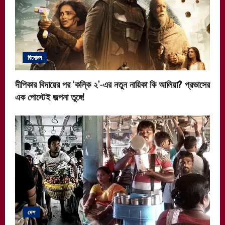
বিনোদন
দীপিকার বিদায়ের পর ‘কল্কি ২’-এর নতুন নায়িকা কি আলিয়া? প্রভাসের
এক পোস্টেই জল্পনা তুঙ্গে!
দেশ