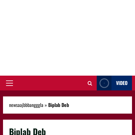
VIDEO
Primary
Menu
newsaajbbbangggla
»
Biplab Deb
Biplab Deb