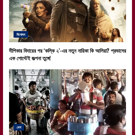
বিনোদন
দীপিকার বিদায়ের পর ‘কল্কি ২’-এর নতুন নায়িকা কি আলিয়া? প্রভাসের
এক পোস্টেই জল্পনা তুঙ্গে!
দেশ