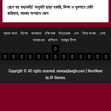
রেলে বড় কড়াকড়ি! অনুমতি ছাড়া হকারি, ভিক্ষা ও ধূমপানে মোটা
জরিমানা, বারবার অপরাধে জেল
প্রথম পাতা
বিশেষ
কলকাতা
দক্ষিণবঙ্গ
উত্তরবঙ্গ
দেশ
বিশ্ব সংবাদ
খেলা
আবহাওয়া
রাশিফল
স্বাস্থ্য টিপস
উত্তরবঙ্গ
 খবর
েদিনীপুর খবর
়গ্রাম খবর
পুরুলিয়া খবর
বাঁকুড়া খবর
পশ্চিম বর্ধমান খবর
পূর্ব বর্ধমান খবর
বীরভূম খবর
মুর্শিদাবাদ খবর
কোচবিহার নিউজ
আলিপুরদুয়ার খবর
জলপাইগুড়ি খবর
শিলিগুড়ি খবর
উত্তর দিনাজপু
দক্ষিণ দি
মাল
Copyright © All rights reserved. newsaajbangla.com
|
MoreNews
by AF themes.