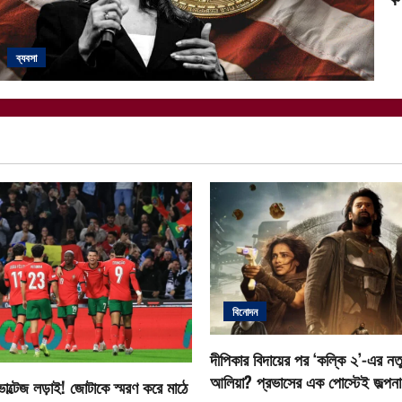
ব্যবসা
বিনোদন
দীপিকার বিদায়ের পর ‘কল্কি ২’-এর নতু
আলিয়া? প্রভাসের এক পোস্টেই জল্পনা ত
োল্টেজ লড়াই! জোটাকে স্মরণ করে মাঠে