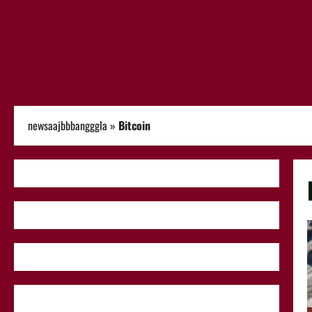
newsaajbbbangggla
»
Bitcoin