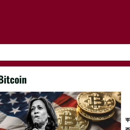
Bitcoin
ক
ক