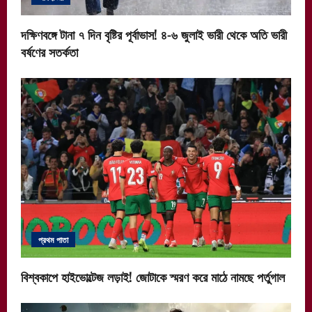
দক্ষিণবঙ্গে টানা ৭ দিন বৃষ্টির পূর্বাভাস! ৪-৬ জুলাই ভারী থেকে অতি ভারী
বর্ষণের সতর্কতা
প্রথম পাতা
বিশ্বকাপে হাইভোল্টেজ লড়াই! জোটাকে স্মরণ করে মাঠে নামছে পর্তুগাল