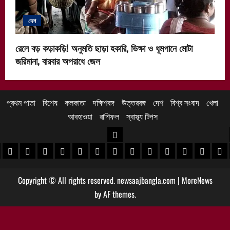
দেশ
রেলে বড় কড়াকড়ি! অনুমতি ছাড়া হকারি, ভিক্ষা ও ধূমপানে মোটা
জরিমানা, বারবার অপরাধে জেল
প্রথম পাতা
বিশেষ
কলকাতা
দক্ষিণবঙ্গ
উত্তরবঙ্গ
দেশ
বিশ্ব সংবাদ
খেলা
আবহাওয়া
রাশিফল
স্বাস্থ্য টিপস
উত্তরবঙ্গ
 খবর
েদিনীপুর খবর
়গ্রাম খবর
পুরুলিয়া খবর
বাঁকুড়া খবর
পশ্চিম বর্ধমান খবর
পূর্ব বর্ধমান খবর
বীরভূম খবর
মুর্শিদাবাদ খবর
কোচবিহার নিউজ
আলিপুরদুয়ার খবর
জলপাইগুড়ি খবর
শিলিগুড়ি খবর
উত্তর দিনাজপু
দক্ষিণ দি
মাল
Copyright © All rights reserved. newsaajbangla.com
|
MoreNews
by AF themes.