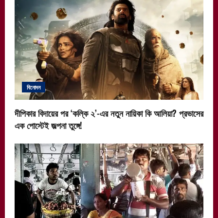
বিনোদন
দীপিকার বিদায়ের পর ‘কল্কি ২’-এর নতুন নায়িকা কি আলিয়া? প্রভাসের
এক পোস্টেই জল্পনা তুঙ্গে!