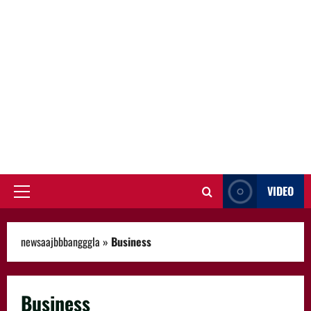
VIDEO
Primary
Menu
newsaajbbbangggla
»
Business
Business