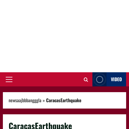
VIDEO
Primary
Menu
newsaajbbbangggla
»
CaracasEarthquake
CaracasEarthquake