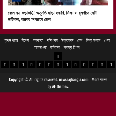
রেলে বড় কড়াকড়ি! অনুমতি ছাড়া হকারি, ভিক্ষা ও ধূমপানে মোটা
জরিমানা, বারবার অপরাধে জেল
প্রথম পাতা
বিশেষ
কলকাতা
দক্ষিণবঙ্গ
উত্তরবঙ্গ
দেশ
বিশ্ব সংবাদ
খেলা
আবহাওয়া
রাশিফল
স্বাস্থ্য টিপস
উত্তরবঙ্গ
 খবর
েদিনীপুর খবর
়গ্রাম খবর
পুরুলিয়া খবর
বাঁকুড়া খবর
পশ্চিম বর্ধমান খবর
পূর্ব বর্ধমান খবর
বীরভূম খবর
মুর্শিদাবাদ খবর
কোচবিহার নিউজ
আলিপুরদুয়ার খবর
জলপাইগুড়ি খবর
শিলিগুড়ি খবর
উত্তর দিনাজপু
দক্ষিণ দি
মাল
Copyright © All rights reserved. newsaajbangla.com
|
MoreNews
by AF themes.