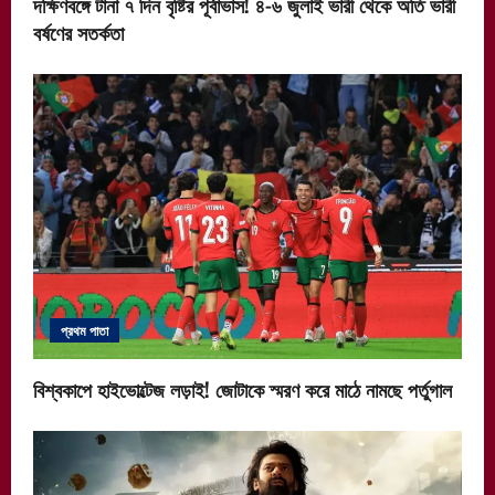
দক্ষিণবঙ্গে টানা ৭ দিন বৃষ্টির পূর্বাভাস! ৪-৬ জুলাই ভারী থেকে অতি ভারী
বর্ষণের সতর্কতা
প্রথম পাতা
বিশ্বকাপে হাইভোল্টেজ লড়াই! জোটাকে স্মরণ করে মাঠে নামছে পর্তুগাল