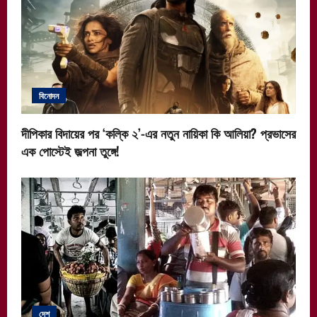
বিনোদন
দীপিকার বিদায়ের পর ‘কল্কি ২’-এর নতুন নায়িকা কি আলিয়া? প্রভাসের
এক পোস্টেই জল্পনা তুঙ্গে!
দেশ