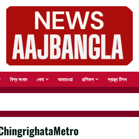
বিশ্ব সংবাদ
খেলা
আবহাওয়া
রাশিফল
স্বাস্থ্য টিপস
ChingrighataMetro