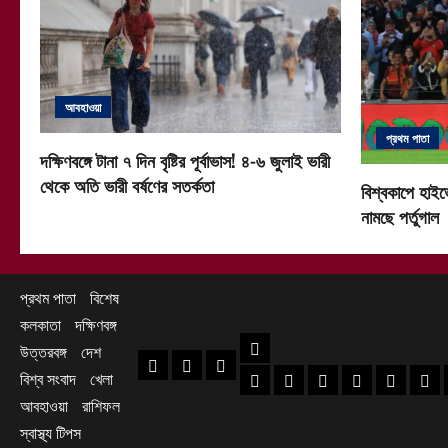
আবহাওয়া
প্রথম পাতা
দক্ষিণবঙ্গে টানা ৭ দিন বৃষ্টির পূর্বাভাস! ৪-৬ জুলাই ভারী
থেকে অতি ভারী বর্ষণের সতর্কতা
বিশ্বকাপে হাইভ
নামছে পর্তুগাল
প্রথম পাতা
বিশেষ
কলকাতা
দক্ষিণবঙ্গ
দক্ষিণবঙ্গ
উত্তরবঙ্গ
দেশ
প্রথম পাতা
বিশেষ
কলকাতা
বিশ্ব সংবাদ
খেলা
হাওড়া খবর
দক্ষিণ ২৪ পরগনা খবর
উত্তর ২৪ পরগনা খ
হুগলি খবর
নদিয়া খবর
পূর্ব
আবহাওয়া
রাশিফল
স্বাস্থ্য টিপস