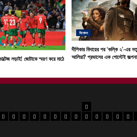
বিনোদন
দীপিকার বিদায়ের পর ‘কল্কি ২’-এর নতু
আলিয়া? প্রভাসের এক পোস্টেই জল্পনা ত
োল্টেজ লড়াই! জোটাকে স্মরণ করে মাঠে
উত্তরবঙ্গ
বর
 মেদিনীপুর খবর
পশ্চিম মেদিনীপুর খবর
ঝাড়গ্রাম খবর
পুরুলিয়া খবর
বাঁকুড়া খবর
পশ্চিম বর্ধমান খবর
পূর্ব বর্ধমান খবর
বীরভূম খবর
মুর্শিদাবাদ খবর
কোচবিহার নিউজ
আলিপুরদুয়ার খবর
জলপাইগুড়ি খবর
শিলিগুড়ি খ
উত্তর