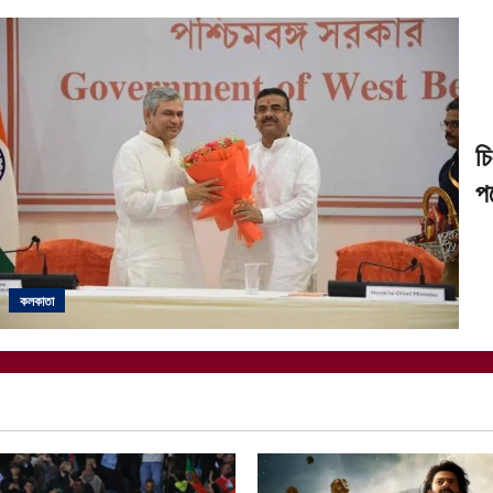
চি
প
কলকাতা