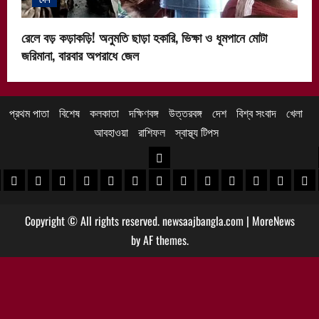
রেলে বড় কড়াকড়ি! অনুমতি ছাড়া হকারি, ভিক্ষা ও ধূমপানে মোটা
জরিমানা, বারবার অপরাধে জেল
প্রথম পাতা
বিশেষ
কলকাতা
দক্ষিণবঙ্গ
উত্তরবঙ্গ
দেশ
বিশ্ব সংবাদ
খেলা
আবহাওয়া
রাশিফল
স্বাস্থ্য টিপস
উত্তরবঙ্গ
 খবর
েদিনীপুর খবর
়গ্রাম খবর
পুরুলিয়া খবর
বাঁকুড়া খবর
পশ্চিম বর্ধমান খবর
পূর্ব বর্ধমান খবর
বীরভূম খবর
মুর্শিদাবাদ খবর
কোচবিহার নিউজ
আলিপুরদুয়ার খবর
জলপাইগুড়ি খবর
শিলিগুড়ি খবর
উত্তর দিনাজপু
দক্ষিণ দি
মাল
Copyright © All rights reserved. newsaajbangla.com
|
MoreNews
by AF themes.