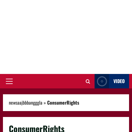
VIDEO
Primary
Menu
newsaajbbbangggla
»
ConsumerRights
ConsumerRights