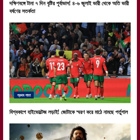
দক্ষিণবঙ্গে টানা ৭ দিন বৃষ্টির পূর্বাভাস! ৪-৬ জুলাই ভারী থেকে অতি ভারী
বর্ষণের সতর্কতা
প্রথম পাতা
বিশ্বকাপে হাইভোল্টেজ লড়াই! জোটাকে স্মরণ করে মাঠে নামছে পর্তুগাল