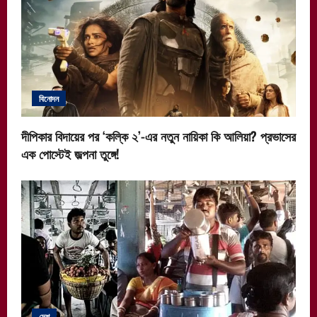
বিনোদন
দীপিকার বিদায়ের পর ‘কল্কি ২’-এর নতুন নায়িকা কি আলিয়া? প্রভাসের
এক পোস্টেই জল্পনা তুঙ্গে!
দেশ