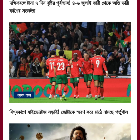
দক্ষিণবঙ্গে টানা ৭ দিন বৃষ্টির পূর্বাভাস! ৪-৬ জুলাই ভারী থেকে অতি ভারী
বর্ষণের সতর্কতা
প্রথম পাতা
বিশ্বকাপে হাইভোল্টেজ লড়াই! জোটাকে স্মরণ করে মাঠে নামছে পর্তুগাল