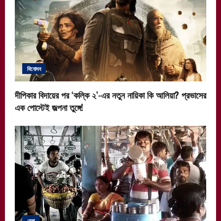
বিনোদন
দীপিকার বিদায়ের পর ‘কল্কি ২’-এর নতুন নায়িকা কি আলিয়া? প্রভাসের
এক পোস্টেই জল্পনা তুঙ্গে!
দেশ