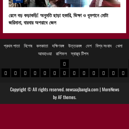
রেলে বড় কড়াকড়ি! অনুমতি ছাড়া হকারি, ভিক্ষা ও ধূমপানে মোটা
জরিমানা, বারবার অপরাধে জেল
প্রথম পাতা
বিশেষ
কলকাতা
দক্ষিণবঙ্গ
উত্তরবঙ্গ
দেশ
বিশ্ব সংবাদ
খেলা
আবহাওয়া
রাশিফল
স্বাস্থ্য টিপস
উত্তরবঙ্গ
 খবর
েদিনীপুর খবর
়গ্রাম খবর
পুরুলিয়া খবর
বাঁকুড়া খবর
পশ্চিম বর্ধমান খবর
পূর্ব বর্ধমান খবর
বীরভূম খবর
মুর্শিদাবাদ খবর
কোচবিহার নিউজ
আলিপুরদুয়ার খবর
জলপাইগুড়ি খবর
শিলিগুড়ি খবর
উত্তর দিনাজপু
দক্ষিণ দি
মাল
Copyright © All rights reserved. newsaajbangla.com
|
MoreNews
by AF themes.