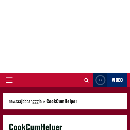
VIDEO
Primary
Menu
newsaajbbbangggla
»
CookCumHelper
CookCumHelper