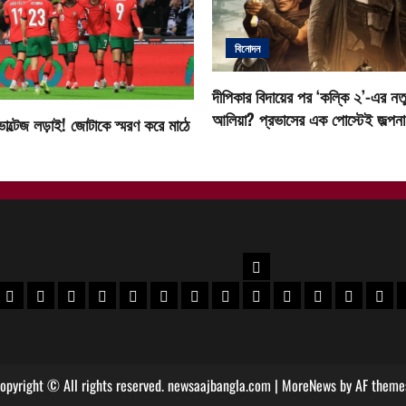
বিনোদন
দীপিকার বিদায়ের পর ‘কল্কি ২’-এর নতু
আলিয়া? প্রভাসের এক পোস্টেই জল্পনা ত
োল্টেজ লড়াই! জোটাকে স্মরণ করে মাঠে
উত্তরবঙ্গ
বর
 মেদিনীপুর খবর
পশ্চিম মেদিনীপুর খবর
ঝাড়গ্রাম খবর
পুরুলিয়া খবর
বাঁকুড়া খবর
পশ্চিম বর্ধমান খবর
পূর্ব বর্ধমান খবর
বীরভূম খবর
মুর্শিদাবাদ খবর
কোচবিহার নিউজ
আলিপুরদুয়ার খবর
জলপাইগুড়ি খবর
শিলিগুড়ি খ
উত্তর
opyright © All rights reserved. newsaajbangla.com
|
MoreNews
by AF theme