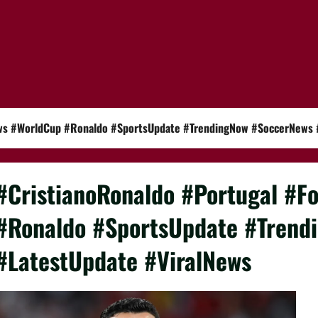
ews #WorldCup #Ronaldo #SportsUpdate #TrendingNow #SoccerNews 
#CristianoRonaldo #Portugal #F
#Ronaldo #SportsUpdate #Trend
#LatestUpdate #ViralNews