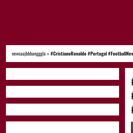
newsaajbbbangggla
»
#CristianoRonaldo #Portugal #FootballN