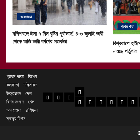
আবহাওয়া
প্রথম পাতা
দক্ষিণবঙ্গে টানা ৭ দিন বৃষ্টির পূর্বাভাস! ৪-৬ জুলাই ভারী
থেকে অতি ভারী বর্ষণের সতর্কতা
বিশ্বকাপে হাইভ
নামছে পর্তুগাল
প্রথম পাতা
বিশেষ
কলকাতা
দক্ষিণবঙ্গ
দক্ষিণবঙ্গ
উত্তরবঙ্গ
দেশ
প্রথম পাতা
বিশেষ
কলকাতা
বিশ্ব সংবাদ
খেলা
হাওড়া খবর
দক্ষিণ ২৪ পরগনা খবর
উত্তর ২৪ পরগনা খ
হুগলি খবর
নদিয়া খবর
পূর্ব
আবহাওয়া
রাশিফল
স্বাস্থ্য টিপস
C