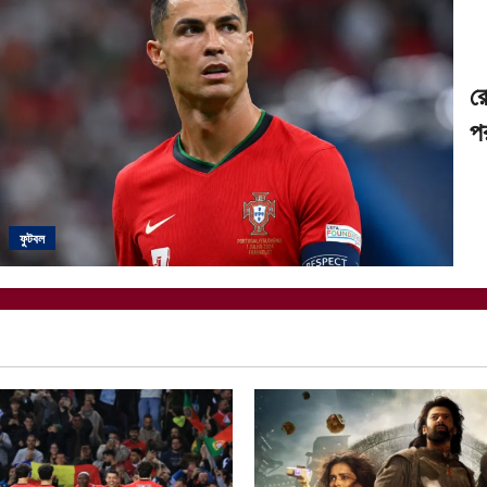
রো
পর
ফুটবল