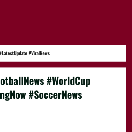
#LatestUpdate #ViralNews
ootballNews #WorldCup
ingNow #SoccerNews