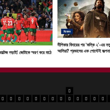
বিনোদন
দীপিকার বিদায়ের পর ‘কল্কি ২’-এর নতু
আলিয়া? প্রভাসের এক পোস্টেই জল্পনা ত
োল্টেজ লড়াই! জোটাকে স্মরণ করে মাঠে
উত্তরবঙ্গ
বর
 মেদিনীপুর খবর
পশ্চিম মেদিনীপুর খবর
ঝাড়গ্রাম খবর
পুরুলিয়া খবর
বাঁকুড়া খবর
পশ্চিম বর্ধমান খবর
পূর্ব বর্ধমান খবর
বীরভূম খবর
মুর্শিদাবাদ খবর
কোচবিহার নিউজ
আলিপুরদুয়ার খবর
জলপাইগুড়ি খবর
শিলিগুড়ি খ
উত্তর