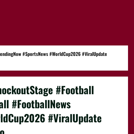
TrendingNow #SportsNews #WorldCup2026 #ViralUpdate
nockoutStage #Football
ll #FootballNews
ldCup2026 #ViralUpdate
o