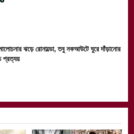
মালোচনার ঝড়ে রোনাল্ডো, তবু নকআউটে ঘুরে দাঁড়ানোর
ঢ় প্রত্যয়