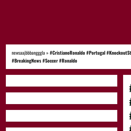
newsaajbbbangggla
»
#CristianoRonaldo #Portugal #KnockoutS
#BreakingNews #Soccer #Ronaldo