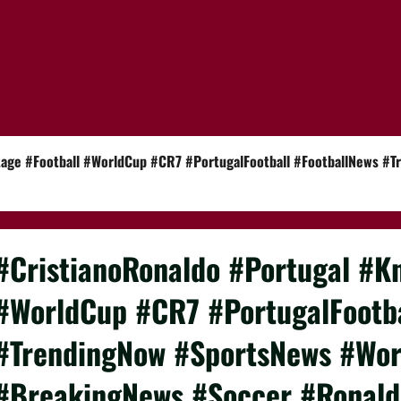
tage #Football #WorldCup #CR7 #PortugalFootball #FootballNews #
#CristianoRonaldo #Portugal #K
#WorldCup #CR7 #PortugalFootba
#TrendingNow #SportsNews #Wor
#BreakingNews #Soccer #Ronald