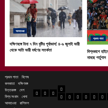
আবহাওয়া
প্রথম পাতা
দক্ষিণবঙ্গে টানা ৭ দিন বৃষ্টির পূর্বাভাস! ৪-৬ জুলাই ভারী
থেকে অতি ভারী বর্ষণের সতর্কতা
বিশ্বকাপে হাইভ
নামছে পর্তুগাল
প্রথম পাতা
বিশেষ
কলকাতা
দক্ষিণবঙ্গ
দক্ষিণবঙ্গ
উত্তরবঙ্গ
দেশ
প্রথম পাতা
বিশেষ
কলকাতা
বিশ্ব সংবাদ
খেলা
হাওড়া খবর
দক্ষিণ ২৪ পরগনা খবর
উত্তর ২৪ পরগনা খ
হুগলি খবর
নদিয়া খবর
পূর্ব
আবহাওয়া
রাশিফল