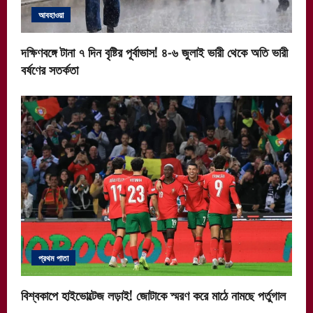
আবহাওয়া
দক্ষিণবঙ্গে টানা ৭ দিন বৃষ্টির পূর্বাভাস! ৪-৬ জুলাই ভারী থেকে অতি ভারী
বর্ষণের সতর্কতা
প্রথম পাতা
বিশ্বকাপে হাইভোল্টেজ লড়াই! জোটাকে স্মরণ করে মাঠে নামছে পর্তুগাল