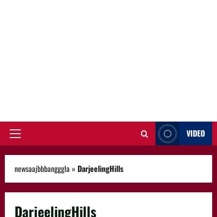
VIDEO
Primary
Menu
newsaajbbbangggla
»
DarjeelingHills
DarjeelingHills