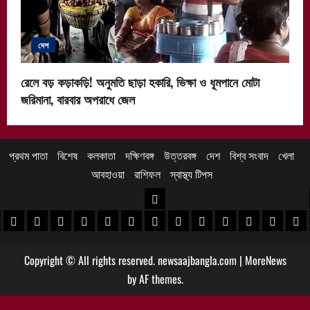
দেশ
রেলে বড় কড়াকড়ি! অনুমতি ছাড়া হকারি, ভিক্ষা ও ধূমপানে মোটা
জরিমানা, বারবার অপরাধে জেল
প্রথম পাতা
বিশেষ
কলকাতা
দক্ষিণবঙ্গ
উত্তরবঙ্গ
দেশ
বিশ্ব সংবাদ
খেলা
আবহাওয়া
রাশিফল
স্বাস্থ্য টিপস
উত্তরবঙ্গ
 খবর
েদিনীপুর খবর
়গ্রাম খবর
পুরুলিয়া খবর
বাঁকুড়া খবর
পশ্চিম বর্ধমান খবর
পূর্ব বর্ধমান খবর
বীরভূম খবর
মুর্শিদাবাদ খবর
কোচবিহার নিউজ
আলিপুরদুয়ার খবর
জলপাইগুড়ি খবর
শিলিগুড়ি খবর
উত্তর দিনাজপু
দক্ষিণ দি
মাল
Copyright © All rights reserved. newsaajbangla.com
|
MoreNews
by AF themes.