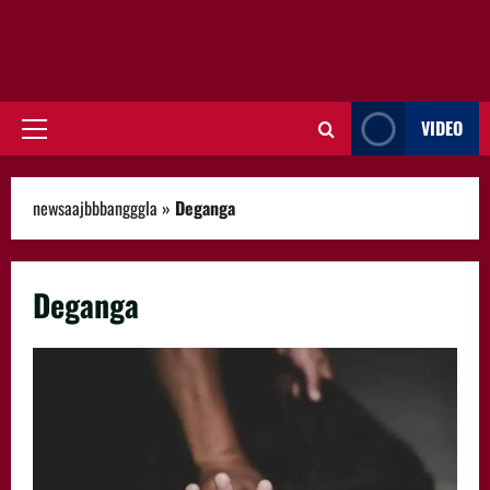
VIDEO
Primary
Menu
newsaajbbbangggla
»
Deganga
Deganga