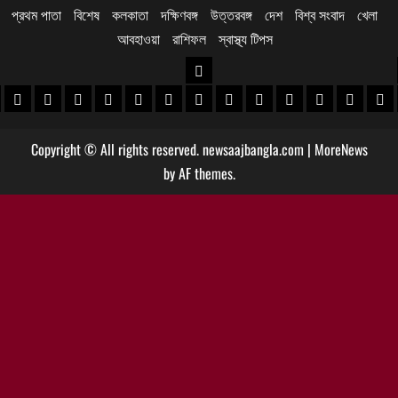
প্রথম পাতা
বিশেষ
কলকাতা
দক্ষিণবঙ্গ
উত্তরবঙ্গ
দেশ
বিশ্ব সংবাদ
খেলা
আবহাওয়া
রাশিফল
স্বাস্থ্য টিপস
উত্তরবঙ্গ
 খবর
েদিনীপুর খবর
়গ্রাম খবর
পুরুলিয়া খবর
বাঁকুড়া খবর
পশ্চিম বর্ধমান খবর
পূর্ব বর্ধমান খবর
বীরভূম খবর
মুর্শিদাবাদ খবর
কোচবিহার নিউজ
আলিপুরদুয়ার খবর
জলপাইগুড়ি খবর
শিলিগুড়ি খবর
উত্তর দিনাজপু
দক্ষিণ দি
মাল
Copyright © All rights reserved. newsaajbangla.com
|
MoreNews
by AF themes.