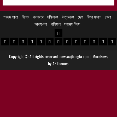
প্রথম পাতা
বিশেষ
কলকাতা
দক্ষিণবঙ্গ
উত্তরবঙ্গ
দেশ
বিশ্ব সংবাদ
খেলা
আবহাওয়া
রাশিফল
স্বাস্থ্য টিপস
উত্তরবঙ্গ
 খবর
েদিনীপুর খবর
়গ্রাম খবর
পুরুলিয়া খবর
বাঁকুড়া খবর
পশ্চিম বর্ধমান খবর
পূর্ব বর্ধমান খবর
বীরভূম খবর
মুর্শিদাবাদ খবর
কোচবিহার নিউজ
আলিপুরদুয়ার খবর
জলপাইগুড়ি খবর
শিলিগুড়ি খবর
উত্তর দিনাজপু
দক্ষিণ দি
মাল
Copyright © All rights reserved. newsaajbangla.com
|
MoreNews
by AF themes.