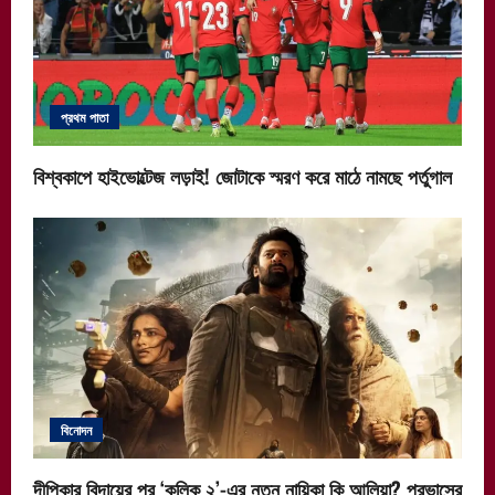
প্রথম পাতা
বিশ্বকাপে হাইভোল্টেজ লড়াই! জোটাকে স্মরণ করে মাঠে নামছে পর্তুগাল
বিনোদন
দীপিকার বিদায়ের পর ‘কল্কি ২’-এর নতুন নায়িকা কি আলিয়া? প্রভাসের