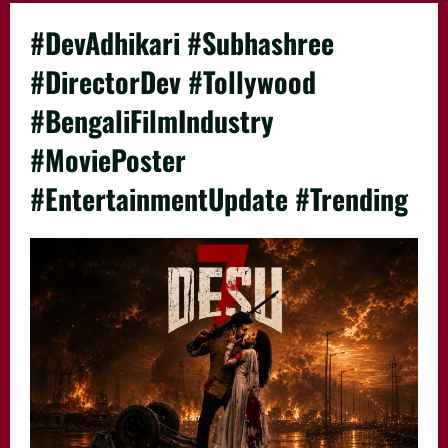
#DevAdhikari #Subhashree
#DirectorDev #Tollywood
#BengaliFilmIndustry
#MoviePoster
#EntertainmentUpdate #Trending