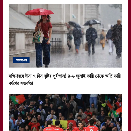
আবহাওয়া
দক্ষিণবঙ্গে টানা ৭ দিন বৃষ্টির পূর্বাভাস! ৪-৬ জুলাই ভারী থেকে অতি ভারী
বর্ষণের সতর্কতা