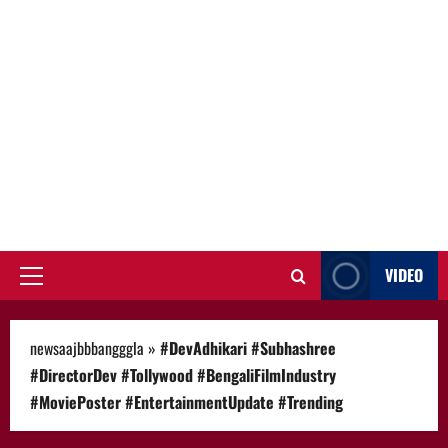
VIDEO
Primary
Menu
newsaajbbbangggla
»
#DevAdhikari #Subhashree
#DirectorDev #Tollywood #BengaliFilmIndustry
#MoviePoster #EntertainmentUpdate #Trending