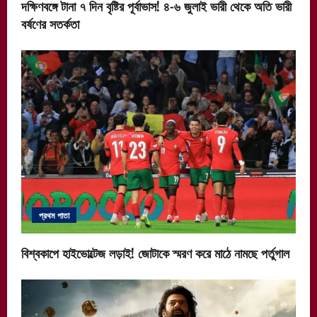
দক্ষিণবঙ্গে টানা ৭ দিন বৃষ্টির পূর্বাভাস! ৪-৬ জুলাই ভারী থেকে অতি ভারী
বর্ষণের সতর্কতা
প্রথম পাতা
বিশ্বকাপে হাইভোল্টেজ লড়াই! জোটাকে স্মরণ করে মাঠে নামছে পর্তুগাল