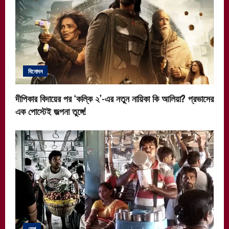
বিনোদন
দীপিকার বিদায়ের পর ‘কল্কি ২’-এর নতুন নায়িকা কি আলিয়া? প্রভাসের
এক পোস্টেই জল্পনা তুঙ্গে!
দেশ