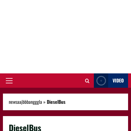
VIDEO
Primary
Menu
newsaajbbbangggla
»
DieselBus
DieselBus