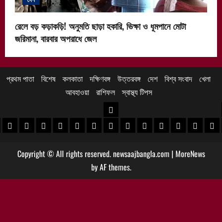
রেলে বড় কড়াকড়ি! অনুমতি ছাড়া হকারি, ভিক্ষা ও ধূমপানে মোটা
জরিমানা, বারবার অপরাধে জেল
প্রথম পাতা
বিশেষ
কলকাতা
দক্ষিণবঙ্গ
উত্তরবঙ্গ
দেশ
বিশ্ব সংবাদ
খেলা
আবহাওয়া
রাশিফল
স্বাস্থ্য টিপস
উত্তরবঙ্গ
 খবর
েদিনীপুর খবর
়গ্রাম খবর
পুরুলিয়া খবর
বাঁকুড়া খবর
পশ্চিম বর্ধমান খবর
পূর্ব বর্ধমান খবর
বীরভূম খবর
মুর্শিদাবাদ খবর
কোচবিহার নিউজ
আলিপুরদুয়ার খবর
জলপাইগুড়ি খবর
শিলিগুড়ি খবর
উত্তর দিনাজপু
দক্ষিণ দি
মাল
Copyright © All rights reserved. newsaajbangla.com
|
MoreNews
by AF themes.