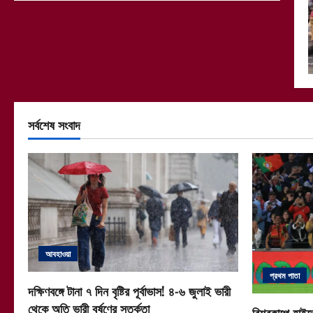
সর্বশেষ সংবাদ
আবহাওয়া
প্রথম পাতা
দক্ষিণবঙ্গে টানা ৭ দিন বৃষ্টির পূর্বাভাস! ৪-৬ জুলাই ভারী
থেকে অতি ভারী বর্ষণের সতর্কতা
বিশ্বকাপে হাইভ