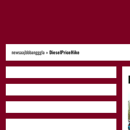
newsaajbbbangggla
»
DieselPriceHike