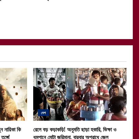
দেশ
ন নায়িকা কি
রেলে বড় কড়াকড়ি! অনুমতি ছাড়া হকারি, ভিক্ষা ও
ুঙ্গে!
ধূমপানে মোটা জরিমানা, বারবার অপরাধে জেল