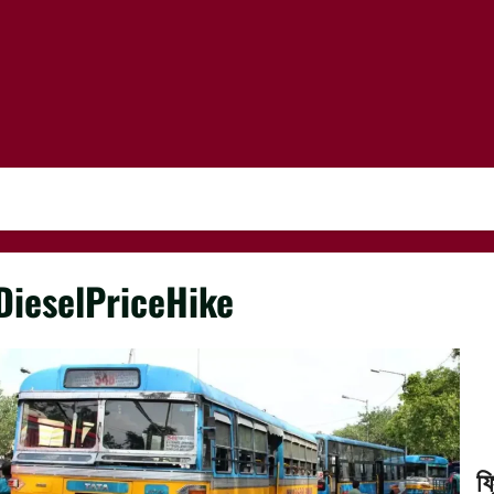
DieselPriceHike
ফ