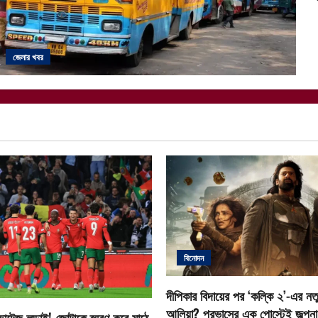
জেলার খবর
বিনোদন
দীপিকার বিদায়ের পর ‘কল্কি ২’-এর নতু
আলিয়া? প্রভাসের এক পোস্টেই জল্পনা ত
োল্টেজ লড়াই! জোটাকে স্মরণ করে মাঠে