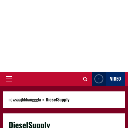
VIDEO
Primary
Menu
newsaajbbbangggla
»
DieselSupply
DieselSupply