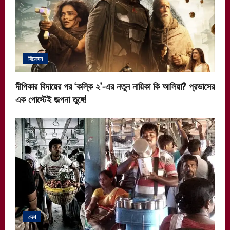
বিনোদন
দীপিকার বিদায়ের পর ‘কল্কি ২’-এর নতুন নায়িকা কি আলিয়া? প্রভাসের
এক পোস্টেই জল্পনা তুঙ্গে!
দেশ