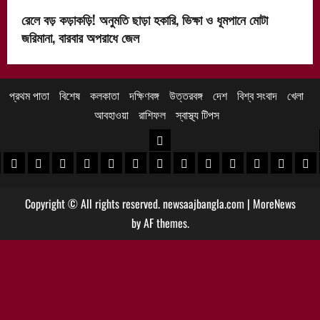
রেলে বড় কড়াকড়ি! অনুমতি ছাড়া হকারি, ভিক্ষা ও ধূমপানে মোটা
জরিমানা, বারবার অপরাধে জেল
প্রথম পাতা
বিশেষ
কলকাতা
দক্ষিণবঙ্গ
উত্তরবঙ্গ
দেশ
বিশ্ব সংবাদ
খেলা
আবহাওয়া
রাশিফল
স্বাস্থ্য টিপস
উত্তরবঙ্গ
 খবর
েদিনীপুর খবর
়গ্রাম খবর
পুরুলিয়া খবর
বাঁকুড়া খবর
পশ্চিম বর্ধমান খবর
পূর্ব বর্ধমান খবর
বীরভূম খবর
মুর্শিদাবাদ খবর
কোচবিহার নিউজ
আলিপুরদুয়ার খবর
জলপাইগুড়ি খবর
শিলিগুড়ি খবর
উত্তর দিনাজপু
দক্ষিণ দি
মাল
Copyright © All rights reserved. newsaajbangla.com
|
MoreNews
by AF themes.