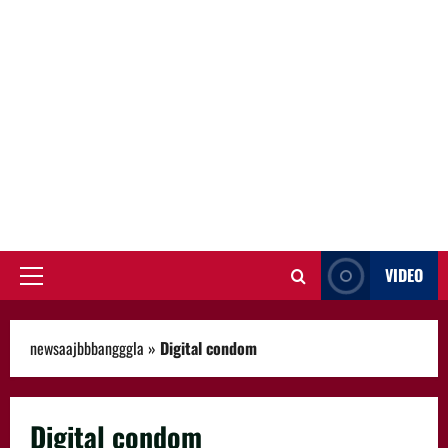
VIDEO
Primary
Menu
newsaajbbbangggla
»
Digital condom
Digital condom