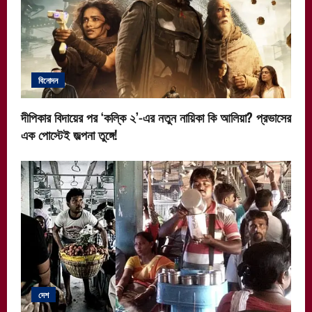
বিনোদন
দীপিকার বিদায়ের পর ‘কল্কি ২’-এর নতুন নায়িকা কি আলিয়া? প্রভাসের
এক পোস্টেই জল্পনা তুঙ্গে!
দেশ