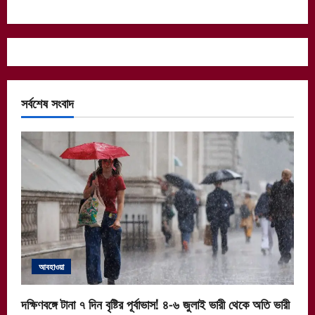
সর্বশেষ সংবাদ
আবহাওয়া
দক্ষিণবঙ্গে টানা ৭ দিন বৃষ্টির পূর্বাভাস! ৪-৬ জুলাই ভারী থেকে অতি ভারী