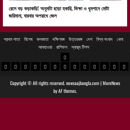
রেলে বড় কড়াকড়ি! অনুমতি ছাড়া হকারি, ভিক্ষা ও ধূমপানে মোটা
জরিমানা, বারবার অপরাধে জেল
প্রথম পাতা
বিশেষ
কলকাতা
দক্ষিণবঙ্গ
উত্তরবঙ্গ
দেশ
বিশ্ব সংবাদ
খেলা
আবহাওয়া
রাশিফল
স্বাস্থ্য টিপস
উত্তরবঙ্গ
 খবর
েদিনীপুর খবর
়গ্রাম খবর
পুরুলিয়া খবর
বাঁকুড়া খবর
পশ্চিম বর্ধমান খবর
পূর্ব বর্ধমান খবর
বীরভূম খবর
মুর্শিদাবাদ খবর
কোচবিহার নিউজ
আলিপুরদুয়ার খবর
জলপাইগুড়ি খবর
শিলিগুড়ি খবর
উত্তর দিনাজপু
দক্ষিণ দি
মাল
Copyright © All rights reserved. newsaajbangla.com
|
MoreNews
by AF themes.