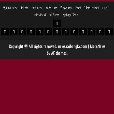
প্রথম পাতা
বিশেষ
কলকাতা
দক্ষিণবঙ্গ
উত্তরবঙ্গ
দেশ
বিশ্ব সংবাদ
খেলা
আবহাওয়া
রাশিফল
স্বাস্থ্য টিপস
উত্তরবঙ্গ
 খবর
েদিনীপুর খবর
়গ্রাম খবর
পুরুলিয়া খবর
বাঁকুড়া খবর
পশ্চিম বর্ধমান খবর
পূর্ব বর্ধমান খবর
বীরভূম খবর
মুর্শিদাবাদ খবর
কোচবিহার নিউজ
আলিপুরদুয়ার খবর
জলপাইগুড়ি খবর
শিলিগুড়ি খবর
উত্তর দিনাজপু
দক্ষিণ দি
মাল
Copyright © All rights reserved. newsaajbangla.com
|
MoreNews
by AF themes.