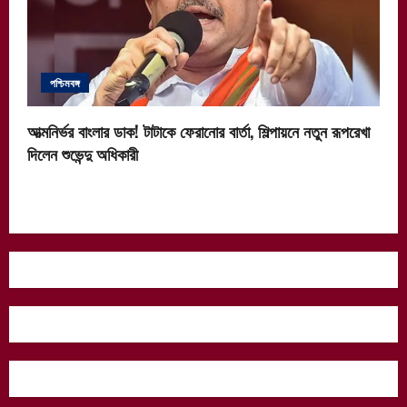
পশ্চিমবঙ্গ
আত্মনির্ভর বাংলার ডাক! টাটাকে ফেরানোর বার্তা, শিল্পায়নে নতুন রূপরেখা
দিলেন শুভেন্দু অধিকারী