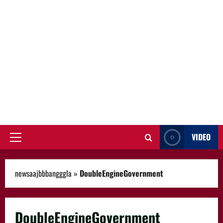
VIDEO
Primary
Menu
newsaajbbbangggla
»
DoubleEngineGovernment
DoubleEngineGovernment