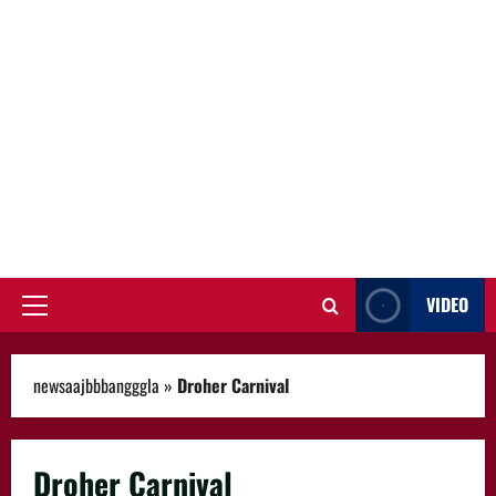
VIDEO
Primary
Menu
newsaajbbbangggla
»
Droher Carnival
Droher Carnival