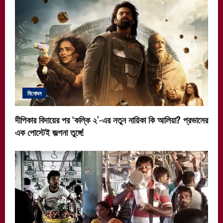
বিনোদন
দীপিকার বিদায়ের পর ‘কল্কি ২’-এর নতুন নায়িকা কি আলিয়া? প্রভাসের
এক পোস্টেই জল্পনা তুঙ্গে!