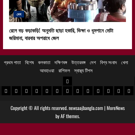
দেশ
রেলে বড় কড়াকড়ি! অনুমতি ছাড়া হকারি, ভিক্ষা ও ধূমপানে মোটা
জরিমানা, বারবার অপরাধে জেল
প্রথম পাতা
বিশেষ
কলকাতা
দক্ষিণবঙ্গ
উত্তরবঙ্গ
দেশ
বিশ্ব সংবাদ
খেলা
আবহাওয়া
রাশিফল
স্বাস্থ্য টিপস
উত্তরবঙ্গ
 খবর
েদিনীপুর খবর
়গ্রাম খবর
পুরুলিয়া খবর
বাঁকুড়া খবর
পশ্চিম বর্ধমান খবর
পূর্ব বর্ধমান খবর
বীরভূম খবর
মুর্শিদাবাদ খবর
কোচবিহার নিউজ
আলিপুরদুয়ার খবর
জলপাইগুড়ি খবর
শিলিগুড়ি খবর
উত্তর দিনাজপু
দক্ষিণ দি
মাল
Copyright © All rights reserved. newsaajbangla.com
|
MoreNews
by AF themes.