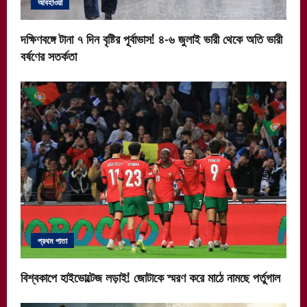
আবহাওয়া
দক্ষিণবঙ্গে টানা ৭ দিন বৃষ্টির পূর্বাভাস! ৪-৬ জুলাই ভারী থেকে অতি ভারী
বর্ষণের সতর্কতা
প্রথম পাতা
বিশ্বকাপে হাইভোল্টেজ লড়াই! জোটাকে স্মরণ করে মাঠে নামছে পর্তুগাল