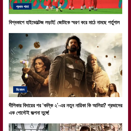
প্রথম পাতা
বিশ্বকাপে হাইভোল্টেজ লড়াই! জোটাকে স্মরণ করে মাঠে নামছে পর্তুগাল
বিনোদন
দীপিকার বিদায়ের পর ‘কল্কি ২’-এর নতুন নায়িকা কি আলিয়া? প্রভাসের
এক পোস্টেই জল্পনা তুঙ্গে!