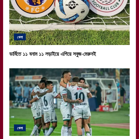
খেলা
ডার্বিতে ১১ বনাম ১১ লড়াইয়ে এগিয়ে সবুজ-মেরুনই
খেলা