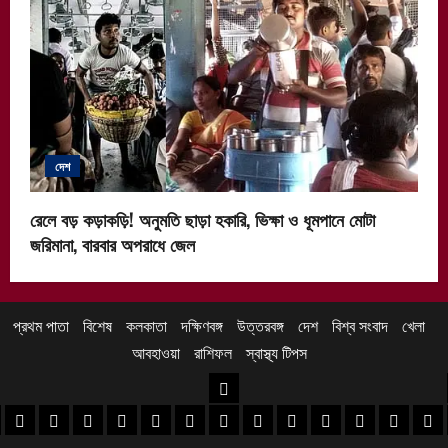
দেশ
রেলে বড় কড়াকড়ি! অনুমতি ছাড়া হকারি, ভিক্ষা ও ধূমপানে মোটা
জরিমানা, বারবার অপরাধে জেল
প্রথম পাতা
বিশেষ
কলকাতা
দক্ষিণবঙ্গ
উত্তরবঙ্গ
দেশ
বিশ্ব সংবাদ
খেলা
আবহাওয়া
রাশিফল
স্বাস্থ্য টিপস
উত্তরবঙ্গ
 খবর
েদিনীপুর খবর
়গ্রাম খবর
পুরুলিয়া খবর
বাঁকুড়া খবর
পশ্চিম বর্ধমান খবর
পূর্ব বর্ধমান খবর
বীরভূম খবর
মুর্শিদাবাদ খবর
কোচবিহার নিউজ
আলিপুরদুয়ার খবর
জলপাইগুড়ি খবর
শিলিগুড়ি খবর
উত্তর দিনাজপু
দক্ষিণ দি
মাল