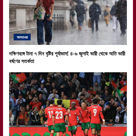
আবহাওয়া
দক্ষিণবঙ্গে টানা ৭ দিন বৃষ্টির পূর্বাভাস! ৪-৬ জুলাই ভারী থেকে অতি ভারী
বর্ষণের সতর্কতা