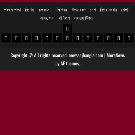
প্রথম পাতা
বিশেষ
কলকাতা
দক্ষিণবঙ্গ
উত্তরবঙ্গ
দেশ
বিশ্ব সংবাদ
খেলা
আবহাওয়া
রাশিফল
স্বাস্থ্য টিপস
উত্তরবঙ্গ
 খবর
েদিনীপুর খবর
়গ্রাম খবর
পুরুলিয়া খবর
বাঁকুড়া খবর
পশ্চিম বর্ধমান খবর
পূর্ব বর্ধমান খবর
বীরভূম খবর
মুর্শিদাবাদ খবর
কোচবিহার নিউজ
আলিপুরদুয়ার খবর
জলপাইগুড়ি খবর
শিলিগুড়ি খবর
উত্তর দিনাজপু
দক্ষিণ দি
মাল
Copyright © All rights reserved. newsaajbangla.com
|
MoreNews
by AF themes.