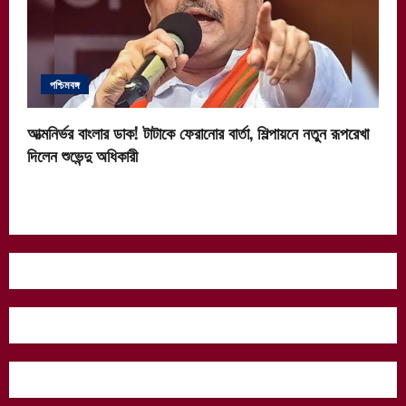
পশ্চিমবঙ্গ
আত্মনির্ভর বাংলার ডাক! টাটাকে ফেরানোর বার্তা, শিল্পায়নে নতুন রূপরেখা
দিলেন শুভেন্দু অধিকারী