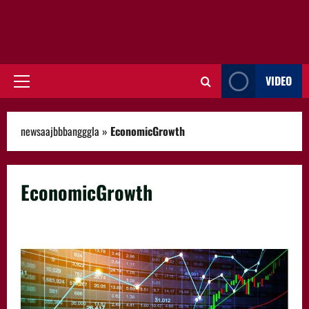
VIDEO
Primary
Menu
newsaajbbbangggla
»
EconomicGrowth
EconomicGrowth