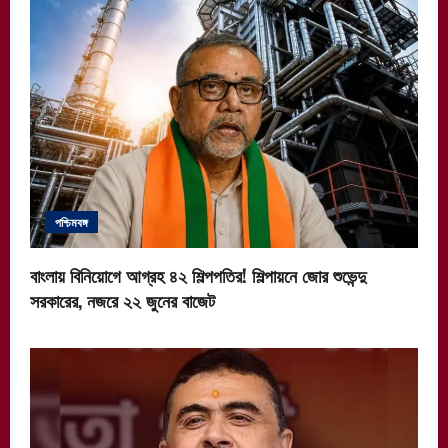
পশ্চিমবঙ্গ
বাংলায় বিনিয়োগে আগ্রহ ৪২ শিল্পপতির! শিল্পায়নে জোর শুভেন্দু
সরকারের, নজরে ২২ জুনের বাজেট