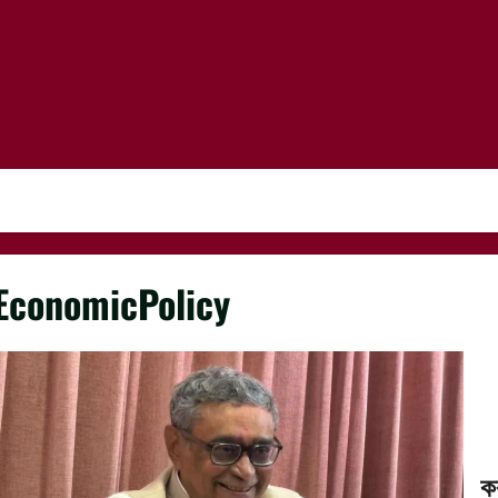
EconomicPolicy
ক