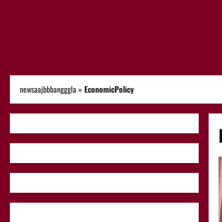
newsaajbbbangggla
»
EconomicPolicy