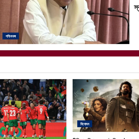
স্
পশ্চিমবঙ্গ
বিনোদন