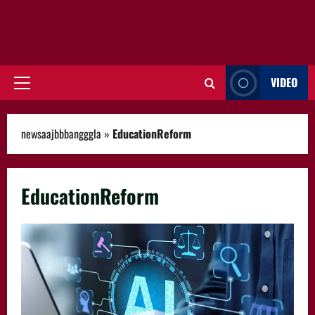
VIDEO
Primary
Menu
newsaajbbbangggla
»
EducationReform
EducationReform