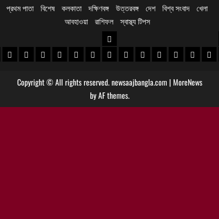
প্রথম পাতা
বিশেষ
কলকাতা
দক্ষিণবঙ্গ
উত্তরবঙ্গ
দেশ
বিশ্ব সংবাদ
খেলা
আবহাওয়া
রাশিফল
স্বাস্থ্য টিপস
উত্তরবঙ্গ
 খবর
েদিনীপুর খবর
়গ্রাম খবর
পুরুলিয়া খবর
বাঁকুড়া খবর
পশ্চিম বর্ধমান খবর
পূর্ব বর্ধমান খবর
বীরভূম খবর
মুর্শিদাবাদ খবর
কোচবিহার নিউজ
আলিপুরদুয়ার খবর
জলপাইগুড়ি খবর
শিলিগুড়ি খবর
উত্তর দিনাজপু
দক্ষিণ দি
মাল
Copyright © All rights reserved. newsaajbangla.com
|
MoreNews
by AF themes.