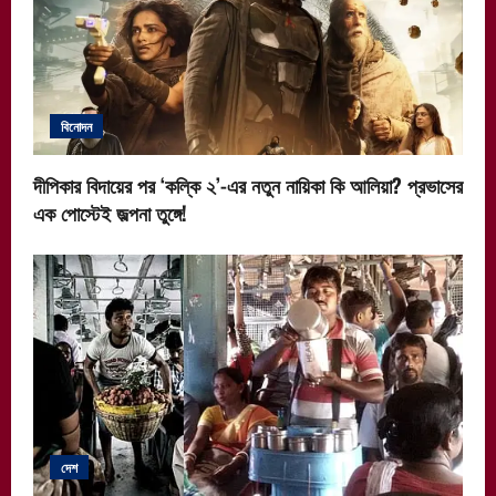
বিনোদন
দীপিকার বিদায়ের পর ‘কল্কি ২’-এর নতুন নায়িকা কি আলিয়া? প্রভাসের
এক পোস্টেই জল্পনা তুঙ্গে!
দেশ