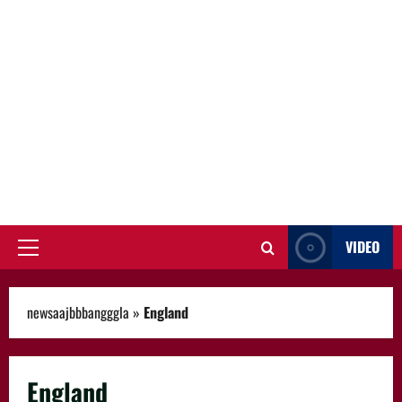
VIDEO
Primary
Menu
newsaajbbbangggla
»
England
England