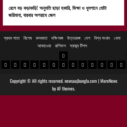
রেলে বড় কড়াকড়ি! অনুমতি ছাড়া হকারি, ভিক্ষা ও ধূমপানে মোটা
জরিমানা, বারবার অপরাধে জেল
প্রথম পাতা
বিশেষ
কলকাতা
দক্ষিণবঙ্গ
উত্তরবঙ্গ
দেশ
বিশ্ব সংবাদ
খেলা
আবহাওয়া
রাশিফল
স্বাস্থ্য টিপস
উত্তরবঙ্গ
 খবর
েদিনীপুর খবর
়গ্রাম খবর
পুরুলিয়া খবর
বাঁকুড়া খবর
পশ্চিম বর্ধমান খবর
পূর্ব বর্ধমান খবর
বীরভূম খবর
মুর্শিদাবাদ খবর
কোচবিহার নিউজ
আলিপুরদুয়ার খবর
জলপাইগুড়ি খবর
শিলিগুড়ি খবর
উত্তর দিনাজপু
দক্ষিণ দি
মাল
Copyright © All rights reserved. newsaajbangla.com
|
MoreNews
by AF themes.