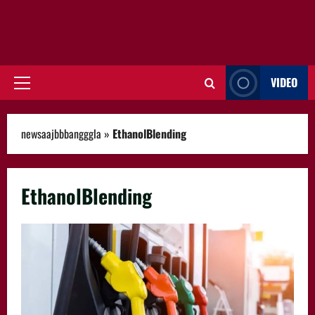
VIDEO
Primary
Menu
newsaajbbbangggla
»
EthanolBlending
EthanolBlending