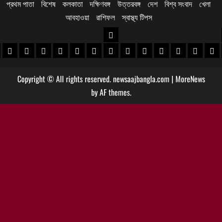
প্রথম পাতা
বিশেষ
কলকাতা
দক্ষিণবঙ্গ
উত্তরবঙ্গ
দেশ
বিশ্ব সংবাদ
খেলা
আবহাওয়া
রাশিফল
স্বাস্থ্য টিপস
উত্তরবঙ্গ
 খবর
েদিনীপুর খবর
়গ্রাম খবর
পুরুলিয়া খবর
বাঁকুড়া খবর
পশ্চিম বর্ধমান খবর
পূর্ব বর্ধমান খবর
বীরভূম খবর
মুর্শিদাবাদ খবর
কোচবিহার নিউজ
আলিপুরদুয়ার খবর
জলপাইগুড়ি খবর
শিলিগুড়ি খবর
উত্তর দিনাজপু
দক্ষিণ দি
মাল
Copyright © All rights reserved. newsaajbangla.com
|
MoreNews
by AF themes.