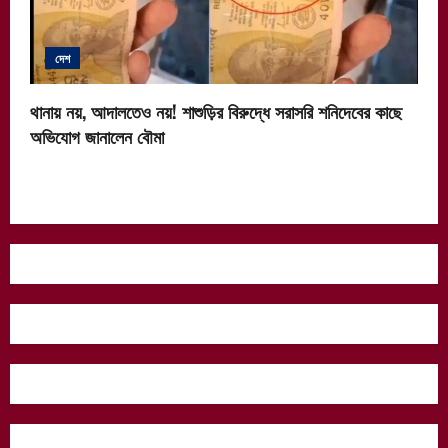
দেশ
থানায় নয়, আদালতেও নয়! শাশুড়ির বিরুদ্ধে সরাসরি শনিদেবের কাছে
অভিযোগ জানালেন বৌমা