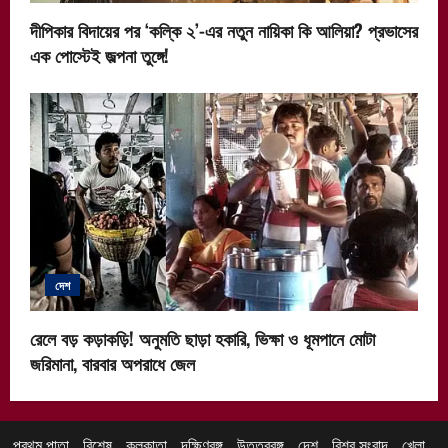
দীপিকার বিদায়ের পর ‘কল্কি ২’-এর নতুন নায়িকা কি আলিয়া? প্রভাসের
এক পোস্টেই জল্পনা তুঙ্গে!
দেশ
রেলে বড় কড়াকড়ি! অনুমতি ছাড়া হকারি, ভিক্ষা ও ধূমপানে মোটা
জরিমানা, বারবার অপরাধে জেল
প্রথম পাতা
বিশেষ
কলকাতা
দক্ষিণবঙ্গ
উত্তরবঙ্গ
দেশ
বিশ্ব সংবাদ
খেলা