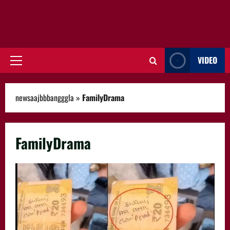
VIDEO
Primary
Menu
newsaajbbbangggla
»
FamilyDrama
FamilyDrama