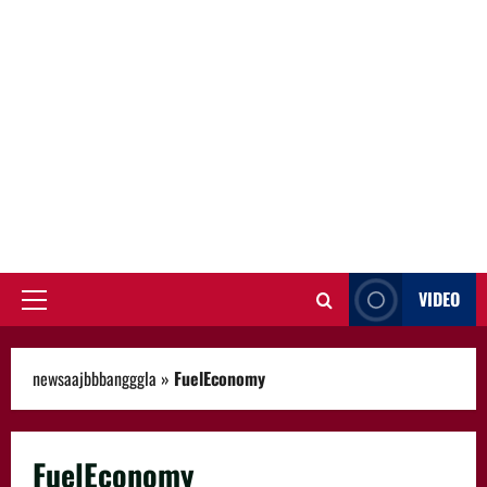
VIDEO
Primary
Menu
newsaajbbbangggla
»
FuelEconomy
FuelEconomy