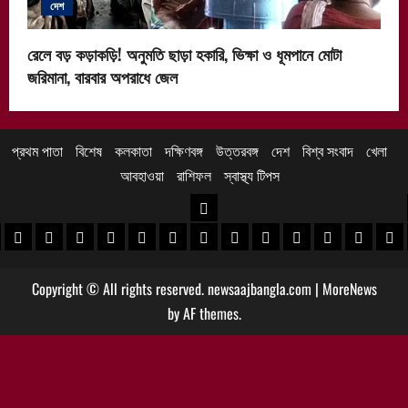
দেশ
রেলে বড় কড়াকড়ি! অনুমতি ছাড়া হকারি, ভিক্ষা ও ধূমপানে মোটা
জরিমানা, বারবার অপরাধে জেল
প্রথম পাতা
বিশেষ
কলকাতা
দক্ষিণবঙ্গ
উত্তরবঙ্গ
দেশ
বিশ্ব সংবাদ
খেলা
আবহাওয়া
রাশিফল
স্বাস্থ্য টিপস
উত্তরবঙ্গ
 খবর
েদিনীপুর খবর
়গ্রাম খবর
পুরুলিয়া খবর
বাঁকুড়া খবর
পশ্চিম বর্ধমান খবর
পূর্ব বর্ধমান খবর
বীরভূম খবর
মুর্শিদাবাদ খবর
কোচবিহার নিউজ
আলিপুরদুয়ার খবর
জলপাইগুড়ি খবর
শিলিগুড়ি খবর
উত্তর দিনাজপু
দক্ষিণ দি
মাল
Copyright © All rights reserved. newsaajbangla.com
|
MoreNews
by AF themes.