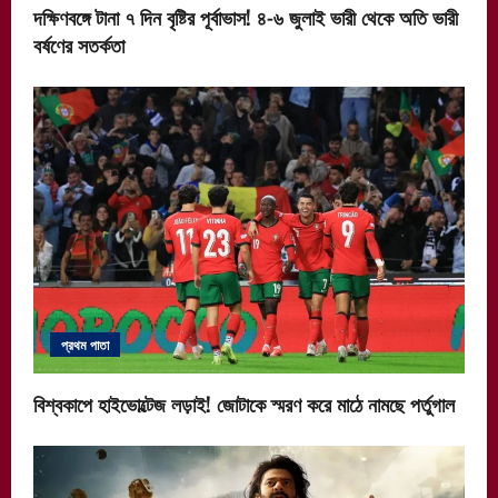
দক্ষিণবঙ্গে টানা ৭ দিন বৃষ্টির পূর্বাভাস! ৪-৬ জুলাই ভারী থেকে অতি ভারী
বর্ষণের সতর্কতা
প্রথম পাতা
বিশ্বকাপে হাইভোল্টেজ লড়াই! জোটাকে স্মরণ করে মাঠে নামছে পর্তুগাল