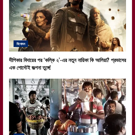
বিনোদন
দীপিকার বিদায়ের পর ‘কল্কি ২’-এর নতুন নায়িকা কি আলিয়া? প্রভাসের
এক পোস্টেই জল্পনা তুঙ্গে!