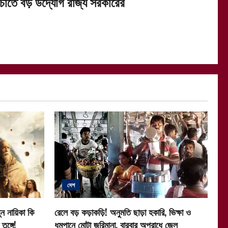
াঁচাতে বড় উদ্যোগ রাজ্য সরকারের
দেশ
ন নায়িকা কি
রেলে বড় কড়াকড়ি! অনুমতি ছাড়া হকারি, ভিক্ষা ও
ুঙ্গে!
ধূমপানে মোটা জরিমানা, বারবার অপরাধে জেল