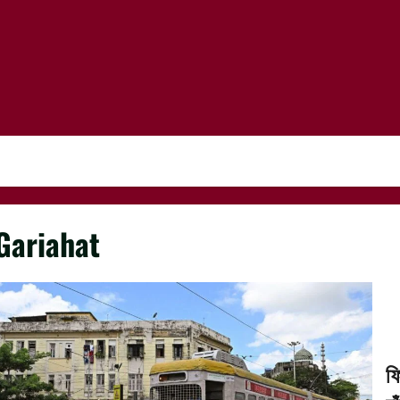
Gariahat
ফ