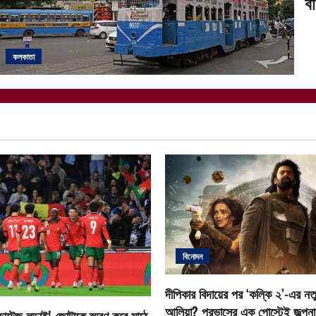
ব
কলকাতা
বিনোদন
দীপিকার বিদায়ের পর ‘কল্কি ২’-এর নতু
আলিয়া? প্রভাসের এক পোস্টেই জল্পনা ত
োল্টেজ লড়াই! জোটাকে স্মরণ করে মাঠে