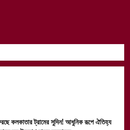
িরছে কলকাতার ট্রামের সুদিন! আধুনিক রূপে ঐতিহ্য