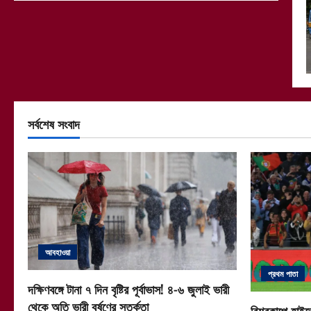
সর্বশেষ সংবাদ
আবহাওয়া
প্রথম পাতা
দক্ষিণবঙ্গে টানা ৭ দিন বৃষ্টির পূর্বাভাস! ৪-৬ জুলাই ভারী
থেকে অতি ভারী বর্ষণের সতর্কতা
বিশ্বকাপে হাইভ