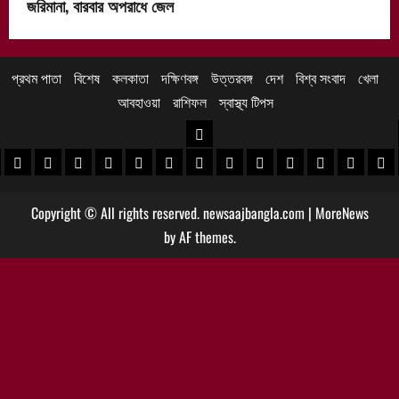
জরিমানা, বারবার অপরাধে জেল
প্রথম পাতা
বিশেষ
কলকাতা
দক্ষিণবঙ্গ
উত্তরবঙ্গ
দেশ
বিশ্ব সংবাদ
খেলা
আবহাওয়া
রাশিফল
স্বাস্থ্য টিপস
উত্তরবঙ্গ
 খবর
েদিনীপুর খবর
়গ্রাম খবর
পুরুলিয়া খবর
বাঁকুড়া খবর
পশ্চিম বর্ধমান খবর
পূর্ব বর্ধমান খবর
বীরভূম খবর
মুর্শিদাবাদ খবর
কোচবিহার নিউজ
আলিপুরদুয়ার খবর
জলপাইগুড়ি খবর
শিলিগুড়ি খবর
উত্তর দিনাজপু
দক্ষিণ দি
মাল
Copyright © All rights reserved. newsaajbangla.com
|
MoreNews
by AF themes.