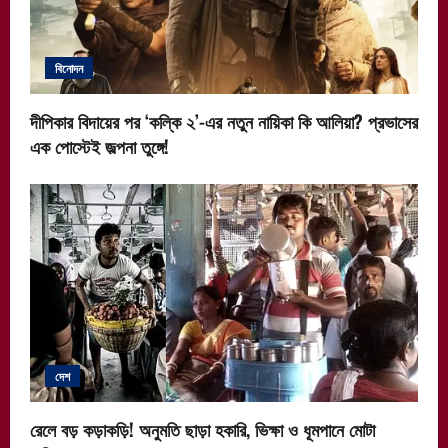
বিনোদন
দীপিকার বিদায়ের পর ‘কল্কি ২’-এর নতুন নায়িকা কি আলিয়া? প্রভাসের
এক পোস্টেই জল্পনা তুঙ্গে!
দেশ
রেলে বড় কড়াকড়ি! অনুমতি ছাড়া হকারি, ভিক্ষা ও ধূমপানে মোটা