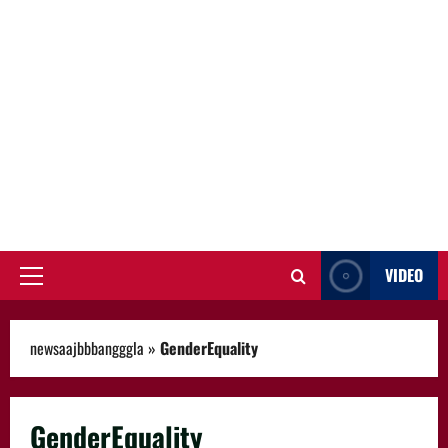
VIDEO
Primary
Menu
newsaajbbbangggla
»
GenderEquality
GenderEquality