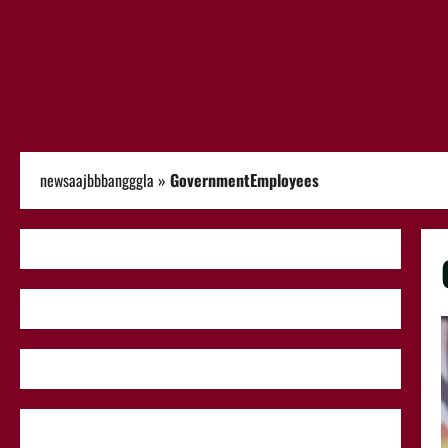
newsaajbbbangggla
»
GovernmentEmployees