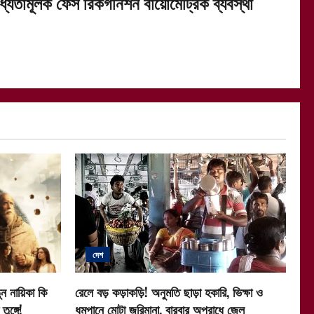
াধ্যতামূলক ফেস রিকগনিশন বায়োমেট্রিক ব্যবস্থা
দেশ
ন নায়িকা কি
রেলে বড় কড়াকড়ি! অনুমতি ছাড়া হকারি, ভিক্ষা ও
ুঙ্গে!
ধূমপানে মোটা জরিমানা, বারবার অপরাধে জেল