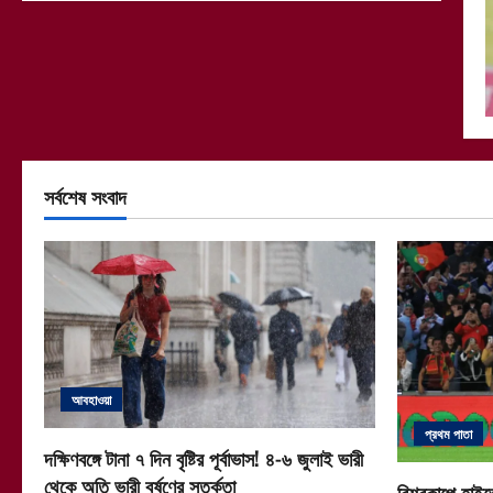
সর্বশেষ সংবাদ
আবহাওয়া
প্রথম পাতা
দক্ষিণবঙ্গে টানা ৭ দিন বৃষ্টির পূর্বাভাস! ৪-৬ জুলাই ভারী
থেকে অতি ভারী বর্ষণের সতর্কতা
বিশ্বকাপে হাইভ