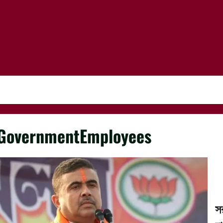
GovernmentEmployees
স