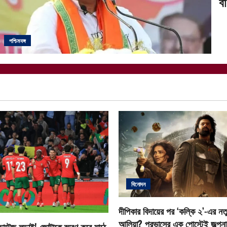
ব
পশ্চিমবঙ্গ
বিনোদন
দীপিকার বিদায়ের পর ‘কল্কি ২’-এর নতু
আলিয়া? প্রভাসের এক পোস্টেই জল্পনা ত
োল্টেজ লড়াই! জোটাকে স্মরণ করে মাঠে