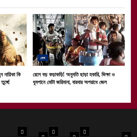
দেশ
ন নায়িকা কি
রেলে বড় কড়াকড়ি! অনুমতি ছাড়া হকারি, ভিক্ষা ও
ুঙ্গে!
ধূমপানে মোটা জরিমানা, বারবার অপরাধে জেল
দেশ
খেলা
রাশিফল
বিশ্ব সংবাদ
আবহাওয়া
স্বাস্থ