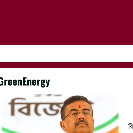
GreenEnergy
ব