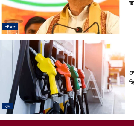
ভর
পশ্চিমবঙ্গ
পে
স
দেশ