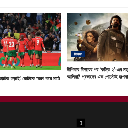
বিনোদন
দীপিকার বিদায়ের পর ‘কল্কি ২’-এর নতু
আলিয়া? প্রভাসের এক পোস্টেই জল্পনা ত
োল্টেজ লড়াই! জোটাকে স্মরণ করে মাঠে
উত্তরবঙ্গ