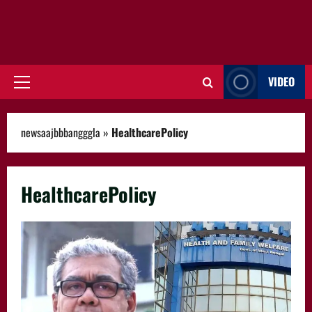
VIDEO
Primary
Menu
newsaajbbbangggla
»
HealthcarePolicy
HealthcarePolicy