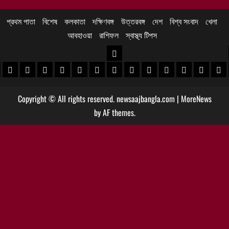
প্রথম পাতা
বিশেষ
কলকাতা
দক্ষিণবঙ্গ
উত্তরবঙ্গ
দেশ
বিশ্ব সংবাদ
খেলা
আবহাওয়া
রাশিফল
স্বাস্থ্য টিপস
উত্তরবঙ্গ
 খবর
েদিনীপুর খবর
়গ্রাম খবর
পুরুলিয়া খবর
বাঁকুড়া খবর
পশ্চিম বর্ধমান খবর
পূর্ব বর্ধমান খবর
বীরভূম খবর
মুর্শিদাবাদ খবর
কোচবিহার নিউজ
আলিপুরদুয়ার খবর
জলপাইগুড়ি খবর
শিলিগুড়ি খবর
উত্তর দিনাজপু
দক্ষিণ দি
মাল
Copyright © All rights reserved. newsaajbangla.com
|
MoreNews
by AF themes.