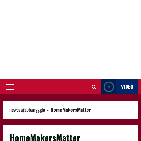
VIDEO
Primary
Menu
newsaajbbbangggla
»
HomeMakersMatter
HomeMakersMatter