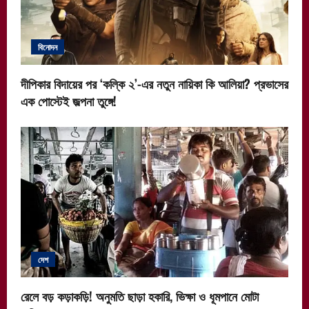
বিনোদন
দীপিকার বিদায়ের পর ‘কল্কি ২’-এর নতুন নায়িকা কি আলিয়া? প্রভাসের
এক পোস্টেই জল্পনা তুঙ্গে!
দেশ
রেলে বড় কড়াকড়ি! অনুমতি ছাড়া হকারি, ভিক্ষা ও ধূমপানে মোটা