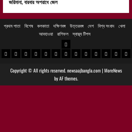
জরিমানা, বারবার অপরাধে জেল
প্রথম পাতা
বিশেষ
কলকাতা
দক্ষিণবঙ্গ
উত্তরবঙ্গ
দেশ
বিশ্ব সংবাদ
খেলা
আবহাওয়া
রাশিফল
স্বাস্থ্য টিপস
উত্তরবঙ্গ
 খবর
েদিনীপুর খবর
়গ্রাম খবর
পুরুলিয়া খবর
বাঁকুড়া খবর
পশ্চিম বর্ধমান খবর
পূর্ব বর্ধমান খবর
বীরভূম খবর
মুর্শিদাবাদ খবর
কোচবিহার নিউজ
আলিপুরদুয়ার খবর
জলপাইগুড়ি খবর
শিলিগুড়ি খবর
উত্তর দিনাজপু
দক্ষিণ দি
মাল
Copyright © All rights reserved. newsaajbangla.com
|
MoreNews
by AF themes.