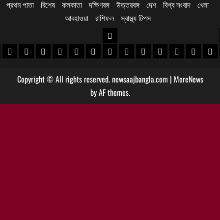
প্রথম পাতা
বিশেষ
কলকাতা
দক্ষিণবঙ্গ
উত্তরবঙ্গ
দেশ
বিশ্ব সংবাদ
খেলা
আবহাওয়া
রাশিফল
স্বাস্থ্য টিপস
উত্তরবঙ্গ
 খবর
েদিনীপুর খবর
়গ্রাম খবর
পুরুলিয়া খবর
বাঁকুড়া খবর
পশ্চিম বর্ধমান খবর
পূর্ব বর্ধমান খবর
বীরভূম খবর
মুর্শিদাবাদ খবর
কোচবিহার নিউজ
আলিপুরদুয়ার খবর
জলপাইগুড়ি খবর
শিলিগুড়ি খবর
উত্তর দিনাজপু
দক্ষিণ দি
মাল
Copyright © All rights reserved. newsaajbangla.com
|
MoreNews
by AF themes.