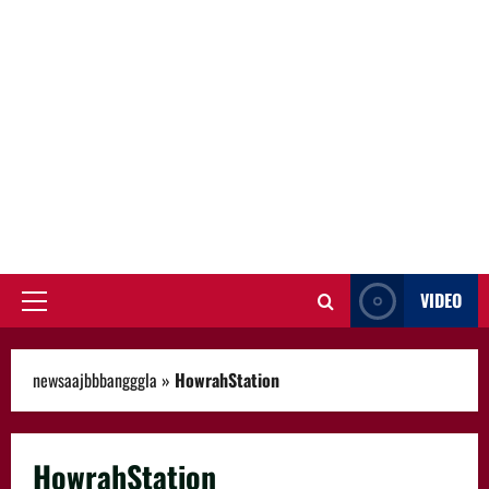
VIDEO
Primary
Menu
newsaajbbbangggla
»
HowrahStation
HowrahStation