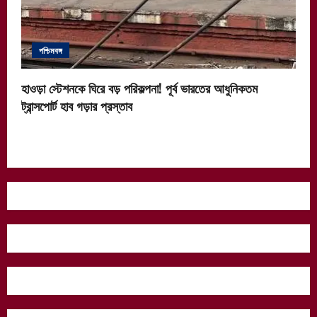
পশ্চিমবঙ্গ
হাওড়া স্টেশনকে ঘিরে বড় পরিকল্পনা! পূর্ব ভারতের আধুনিকতম
ট্রান্সপোর্ট হাব গড়ার প্রস্তাব