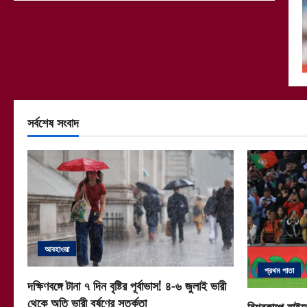
সর্বশেষ সংবাদ
আবহাওয়া
প্রথম পাতা
দক্ষিণবঙ্গে টানা ৭ দিন বৃষ্টির পূর্বাভাস! ৪-৬ জুলাই ভারী
থেকে অতি ভারী বর্ষণের সতর্কতা
বিশ্বকাপে হাইভ