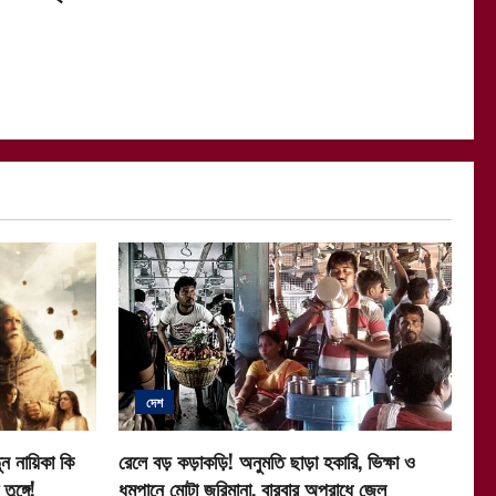
দেশ
ন নায়িকা কি
রেলে বড় কড়াকড়ি! অনুমতি ছাড়া হকারি, ভিক্ষা ও
ুঙ্গে!
ধূমপানে মোটা জরিমানা, বারবার অপরাধে জেল