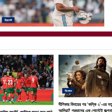
ক্রিকেট
বিনোদন
দীপিকার বিদায়ের পর ‘কল্কি ২’-এর নতু
আলিয়া? প্রভাসের এক পোস্টেই জল্পনা ত
োল্টেজ লড়াই! জোটাকে স্মরণ করে মাঠে