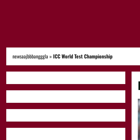
newsaajbbbangggla
»
ICC World Test Championship