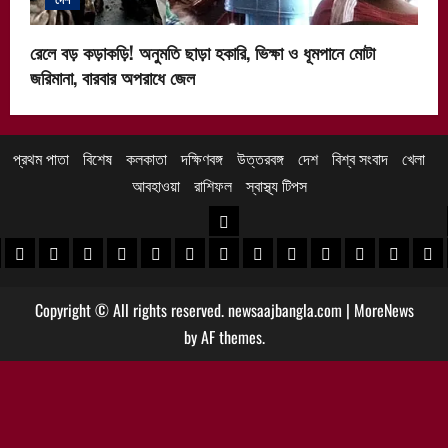
রেলে বড় কড়াকড়ি! অনুমতি ছাড়া হকারি, ভিক্ষা ও ধূমপানে মোটা
জরিমানা, বারবার অপরাধে জেল
প্রথম পাতা
বিশেষ
কলকাতা
দক্ষিণবঙ্গ
উত্তরবঙ্গ
দেশ
বিশ্ব সংবাদ
খেলা
আবহাওয়া
রাশিফল
স্বাস্থ্য টিপস
উত্তরবঙ্গ
 খবর
েদিনীপুর খবর
়গ্রাম খবর
পুরুলিয়া খবর
বাঁকুড়া খবর
পশ্চিম বর্ধমান খবর
পূর্ব বর্ধমান খবর
বীরভূম খবর
মুর্শিদাবাদ খবর
কোচবিহার নিউজ
আলিপুরদুয়ার খবর
জলপাইগুড়ি খবর
শিলিগুড়ি খবর
উত্তর দিনাজপু
দক্ষিণ দি
মাল
Copyright © All rights reserved. newsaajbangla.com
|
MoreNews
by AF themes.