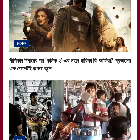
বিনোদন
দীপিকার বিদায়ের পর ‘কল্কি ২’-এর নতুন নায়িকা কি আলিয়া? প্রভাসের
এক পোস্টেই জল্পনা তুঙ্গে!
দেশ