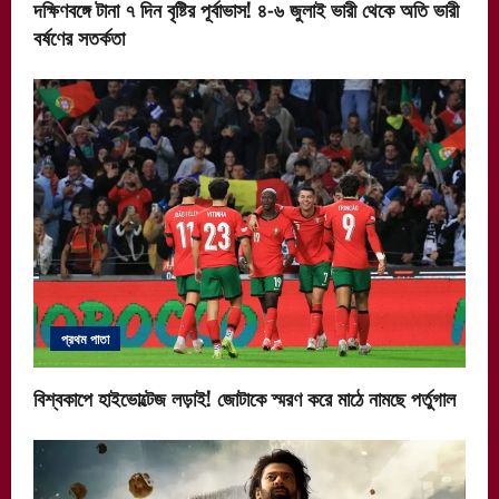
দক্ষিণবঙ্গে টানা ৭ দিন বৃষ্টির পূর্বাভাস! ৪-৬ জুলাই ভারী থেকে অতি ভারী
বর্ষণের সতর্কতা
প্রথম পাতা
বিশ্বকাপে হাইভোল্টেজ লড়াই! জোটাকে স্মরণ করে মাঠে নামছে পর্তুগাল