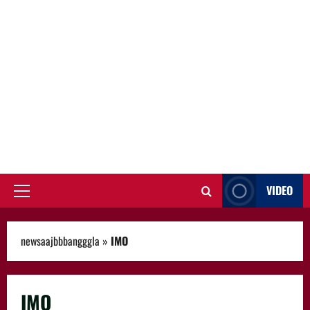
VIDEO
Primary
Menu
newsaajbbbangggla
»
IMO
IMO