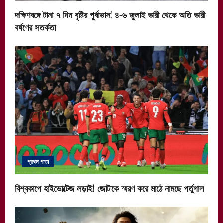
দক্ষিণবঙ্গে টানা ৭ দিন বৃষ্টির পূর্বাভাস! ৪-৬ জুলাই ভারী থেকে অতি ভারী
বর্ষণের সতর্কতা
প্রথম পাতা
বিশ্বকাপে হাইভোল্টেজ লড়াই! জোটাকে স্মরণ করে মাঠে নামছে পর্তুগাল