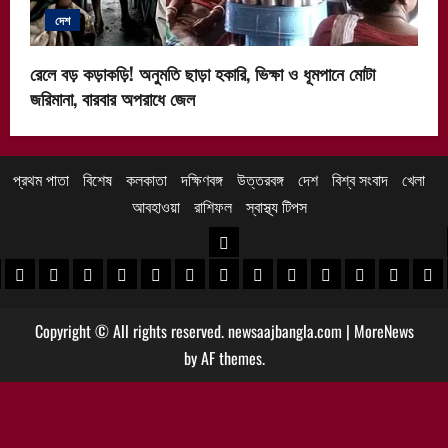
দেশ
রেলে বড় কড়াকড়ি! অনুমতি ছাড়া হকারি, ভিক্ষা ও ধূমপানে মোটা
জরিমানা, বারবার অপরাধে জেল
প্রথম পাতা
বিশেষ
কলকাতা
দক্ষিণবঙ্গ
উত্তরবঙ্গ
দেশ
বিশ্ব সংবাদ
খেলা
আবহাওয়া
রাশিফল
স্বাস্থ্য টিপস
উত্তরবঙ্গ
 খবর
েদিনীপুর খবর
়গ্রাম খবর
পুরুলিয়া খবর
বাঁকুড়া খবর
পশ্চিম বর্ধমান খবর
পূর্ব বর্ধমান খবর
বীরভূম খবর
মুর্শিদাবাদ খবর
কোচবিহার নিউজ
আলিপুরদুয়ার খবর
জলপাইগুড়ি খবর
শিলিগুড়ি খবর
উত্তর দিনাজপু
দক্ষিণ দি
মাল
Copyright © All rights reserved. newsaajbangla.com
|
MoreNews
by AF themes.