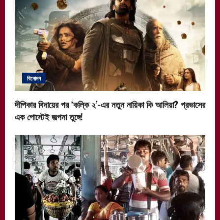
বিনোদন
দীপিকার বিদায়ের পর ‘কল্কি ২’-এর নতুন নায়িকা কি আলিয়া? প্রভাসের
এক পোস্টেই জল্পনা তুঙ্গে!