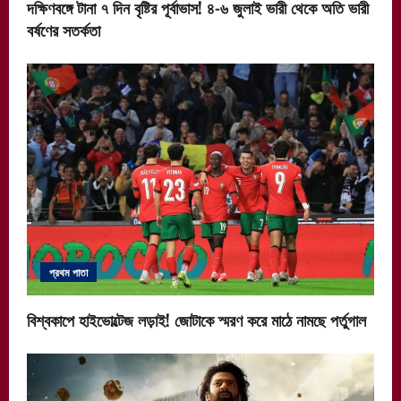
দক্ষিণবঙ্গে টানা ৭ দিন বৃষ্টির পূর্বাভাস! ৪-৬ জুলাই ভারী থেকে অতি ভারী
বর্ষণের সতর্কতা
প্রথম পাতা
বিশ্বকাপে হাইভোল্টেজ লড়াই! জোটাকে স্মরণ করে মাঠে নামছে পর্তুগাল