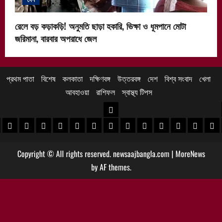
রেলে বড় কড়াকড়ি! অনুমতি ছাড়া হকারি, ভিক্ষা ও ধূমপানে মোটা
জরিমানা, বারবার অপরাধে জেল
প্রথম পাতা
বিশেষ
কলকাতা
দক্ষিণবঙ্গ
উত্তরবঙ্গ
দেশ
বিশ্ব সংবাদ
খেলা
আবহাওয়া
রাশিফল
স্বাস্থ্য টিপস
উত্তরবঙ্গ
 খবর
েদিনীপুর খবর
়গ্রাম খবর
পুরুলিয়া খবর
বাঁকুড়া খবর
পশ্চিম বর্ধমান খবর
পূর্ব বর্ধমান খবর
বীরভূম খবর
মুর্শিদাবাদ খবর
কোচবিহার নিউজ
আলিপুরদুয়ার খবর
জলপাইগুড়ি খবর
শিলিগুড়ি খবর
উত্তর দিনাজপু
দক্ষিণ দি
মাল
Copyright © All rights reserved. newsaajbangla.com
|
MoreNews
by AF themes.