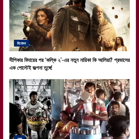
বিনোদন
দীপিকার বিদায়ের পর ‘কল্কি ২’-এর নতুন নায়িকা কি আলিয়া? প্রভাসের
এক পোস্টেই জল্পনা তুঙ্গে!
দেশ