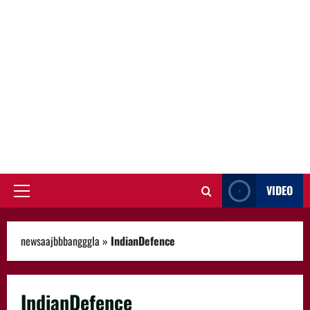
VIDEO
Primary
Menu
newsaajbbbangggla
»
IndianDefence
IndianDefence