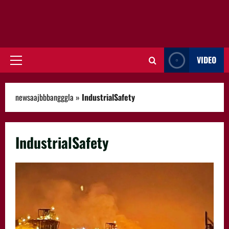
VIDEO
Primary
Menu
newsaajbbbangggla
»
IndustrialSafety
IndustrialSafety