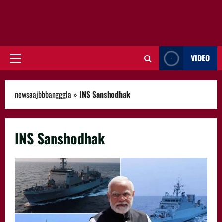
VIDEO
Primary
Menu
newsaajbbbangggla
»
INS Sanshodhak
INS Sanshodhak